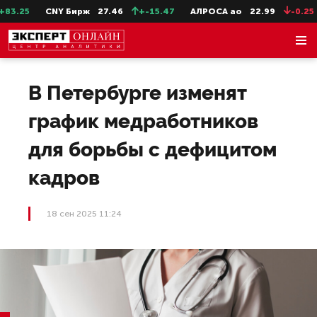
3.25
CNY Бирж
27.46
+-15.47
АЛРОСА ао
22.99
-0.25
В Петербурге изменят
график медработников
для борьбы с дефицитом
кадров
18 сен 2025 11:24