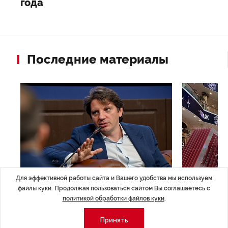
года
Последние материалы
Для эффективной работы сайта и Вашего удобства мы используем
файлы куки. Продолжая пользоваться сайтом Вы соглашаетесь с
ЭКСПЕРТНОЕ МНЕНИЕ
,Вчера 17:23
НОВОСТИ ПА
политикой обработки файлов куки
.
Евгений Барановский: «Рынок
ТРЦ «Гал
видит в Ленинградской области
городско
Принять