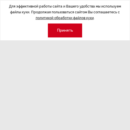
Для эффективной работы сайта и Вашего удобства мы используем
ДАЛЕЕ
файлы куки. Продолжая пользоваться сайтом Вы соглашаетесь с
Осужденный за коррупцию бывший
политикой обработки файлов куки
.
глава Коми выйдет на свободу 18
Принять
сентября
Последние материалы