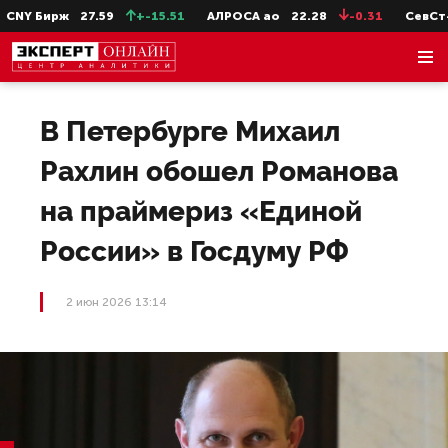
NY Бирж
27.59
+-15.51
АЛРОСА ао
22.28
-0.31
СевСт-а
В Петербурге Михаил
Рахлин обошел Романова
на праймериз «Единой
России» в Госдуму РФ
2 июн 2026 13:14