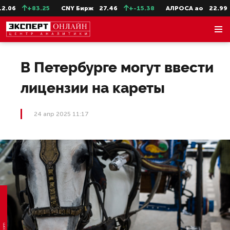
06
+83.25
CNY Бирж
27.46
+-15.38
АЛРОСА ао
22.99
В Петербурге могут ввести
лицензии на кареты
24 апр 2025 11:17