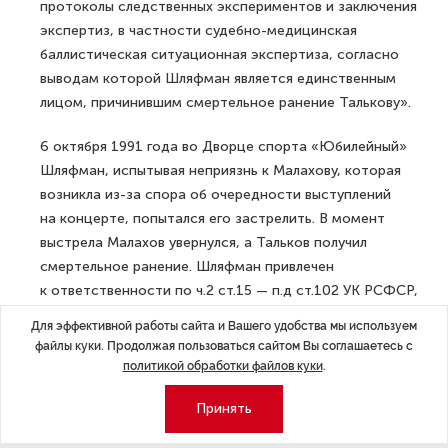
протоколы следственных экспериментов и заключения
экспертиз, в частности судебно-медицинская
баллистическая ситуационная экспертиза, согласно
выводам которой Шляфман является единственным
лицом, причинившим смертельное ранение Талькову».
6 октября 1991 года во Дворце спорта «Юбилейный»
Шляфман, испытывая неприязнь к Малахову, которая
возникла из-за спора об очередности выступлений
на концерте, попытался его застрелить. В момент
выстрела Малахов увернулся, а Тальков получил
смертельное ранение. Шляфман привлечен
к ответственности по ч.2 ст.15 — п.д ст.102 УК РСФСР,
п.д ст.102 УК РСФСР заочно. В октябре прошлого года
Для эффективной работы сайта и Вашего удобства мы используем
петербургские следователи в Израиле допросили
файлы куки. Продолжая пользоваться сайтом Вы соглашаетесь с
фигуранта.
политикой обработки файлов куки
.
ДАЛЕЕ
Принять
Предупреждение туристам: в Анапе