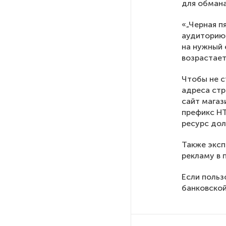
для обмана
После атаки ВСУ в Самарской
«„Черная п
области склад Wildberries почти
аудиторию 
полностью сгорел
на нужный 
возрастае
На заправках «Газпромнефти»
Чтобы не с
в Петербурге и Ленобласти
адреса стр
больше нет лимитов на топливо
сайт магаз
префикс HT
По решению Путина в России
ресурс дол
будут мониторить цены
на продукты
Также эксп
рекламу в 
Власти Петербурга заявили
Если польз
о «скоординированных атаках»
банковской
на аккаунты депутатов
Стала известна программа