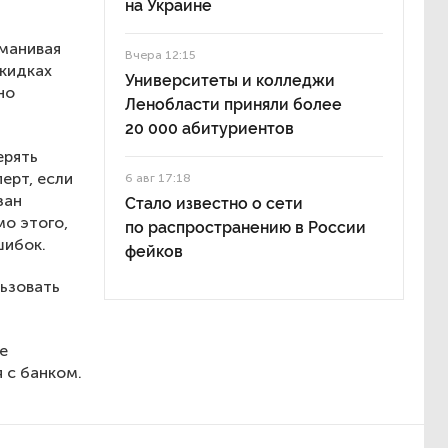
на Украине
иманивая
Вчера 12:15
скидках
Университеты и колледжи
но
Ленобласти приняли более
20 000 абитуриентов
ерять
ерт, если
6 авг 17:18
зан
Стало известно о сети
мо этого,
по распространению в России
шибок.
фейков
льзовать
е
 с банком.