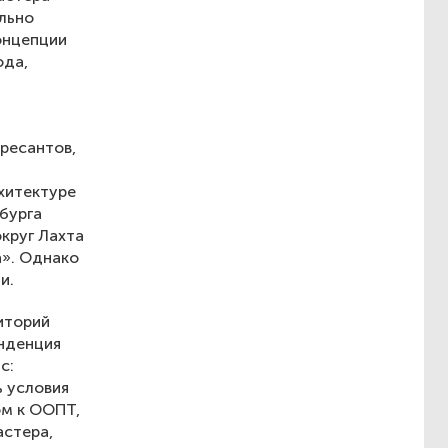
льно
концепции
ода,
ересантов,
хитектуре
бурга
круг Лахта
а». Однако
и.
иторий
енденция
с:
ь условия
ом к ООПТ,
астера,