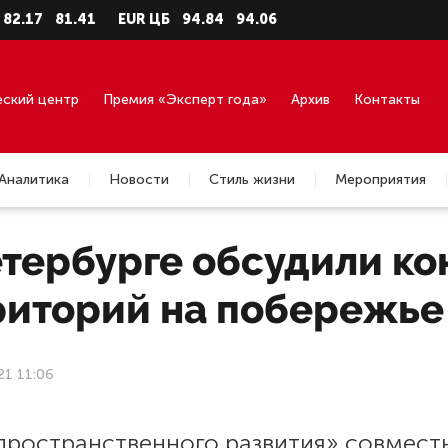
7
81.41
EUR ЦБ
94.84
94.06
еский центр
Премия «Эксперт года»
Архив
Контакты
Аналитика
Новости
Стиль жизни
Мероприятия
етербурге обсудили ко
риторий на побережье
21 11:06
пространственного развития» совмест