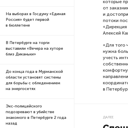
которые пр
от заказни
и достопри
На выборах в Госдуму «Единая
Россия» будет первой
потоки пос
в бюллетене
«Дирекция
Алексей Ка
В Петербурге на торги
«Для того 
выставили «Вечера на хуторе
нужна боль
близ Диканьки»
учесть инт
собственни
комфортную
До конца года в Мурманской
направлени
области установят системы
координат
для борьбы с обледенением
в Петербур
на энергосетях
Экс-полицейского
подозревают в убийстве
ДАЛЕЕ
знакомого в Петербурге 2 года
назад
Специ