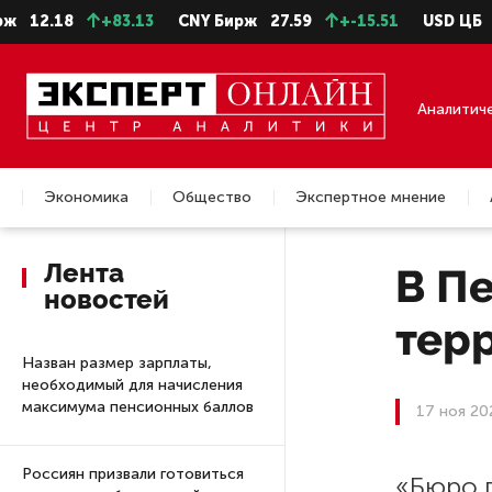
2.18
+83.13
CNY Бирж
27.59
+-15.51
USD ЦБ
82.1
Аналитич
Экономика
Общество
Экспертное мнение
Недвижимость
Лента
В П
новостей
тер
Назван размер зарплаты,
необходимый для начисления
максимума пенсионных баллов
17 ноя 20
Россиян призвали готовиться
«Бюро 