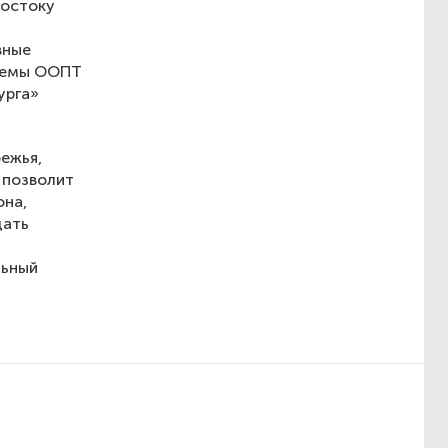
востоку
вные
стемы ООПТ
урга»
ежья,
 позволит
она,
дать
льный