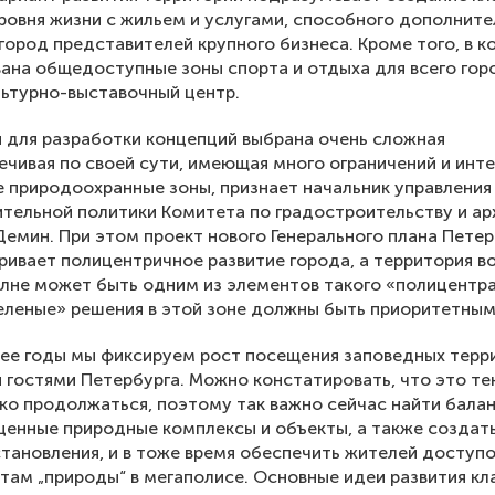
ровня жизни с жильем и услугами, способного дополните
 город представителей крупного бизнеса. Кроме того, в 
ана общедоступные зоны спорта и отдыха для всего гор
льтурно-выставочный центр.
 для разработки концепций выбрана очень сложная
ечивая по своей сути, имеющая много ограничений и инт
е природоохранные зоны, признает начальник управления
тельной политики Комитета по градостроительству и ар
емин. При этом проект нового Генерального плана Петер
ивает полицентричное развитие города, а территория во
лне может быть одним из элементов такого «полицентр
еленые» решения в этой зоне должны быть приоритетным
ее годы мы фиксируем рост посещения заповедных терр
 гостями Петербурга. Можно констатировать, что это т
ко продолжаться, поэтому так важно сейчас найти балан
ценные природные комплексы и объекты, а также создат
становления, и в тоже время обеспечить жителей доступ
там „природы“ в мегаполисе. Основные идеи развития кл