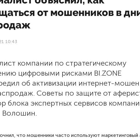
щаться от мошенников в дн
родаж
21 10:43
лист компании по стратегическому
ению цифровыми рисками BI.ZONE
редил об активизации интернет-мошен
аспродаж. Советы по защите от аферис
ор блока экспертных сервисов компан
й Волошин.
очнил, что мошенники часто используют маркетинговый