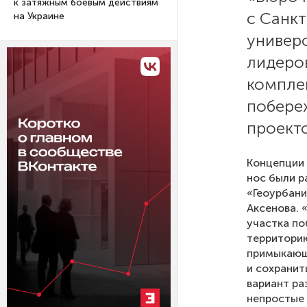
к затяжным боевым действиям
с Санк
на Украине
универ
лидеров
компле
побереж
проект
Концепции 
нос были 
«Геоурбан
Аксенова. 
участка по
территорию
примыкающу
и сохранит
вариант ра
непростые 