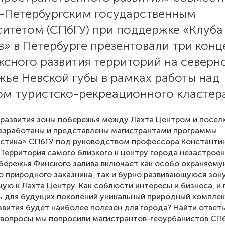
т-Петербургским государственным
ситетом (СПбГУ) при поддержке «Клуба
» в Петербурге презентовали три кон
ксного развития территорий на северн
ье Невской губы в рамках работы над
ом туристско-рекреационного кластера
развития зоны побережья между Лахта Центром и посел
разработаны и представлены магистрантами программы
истика» СПбГУ под руководством профессора Константи
«Территория самого близкого к центру города незастрое
бережья Финского залива включает как особо охраняем
 природного заказника, так и бурно развивающуюся зону
ю к Лахта Центру. Как соблюсти интересы и бизнеса, и 
ь для будущих поколений уникальный природный комплек
звития будет наиболее полезен для города? Найти ответы
вопросы мы попросили магистрантов-геоурбанистов СПб