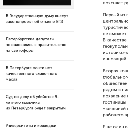
поясняет р
Первый из 
В Государственную думу внесут
центрально
законопроект об отмене ЕГЭ
туристиче
не сможет 
Петербургские депутаты
В качестве
пожаловались в правительство
геокупольн
на светофоры
историко-к
инноваций.
В Петербурге почти нет
Вторая кон
качественного сливочного
глобальног
масла
общественн
рядом с ни
появление 
Суд по делу об убийстве 9-
гостиницы 
летнего мальчика
«вечерней 
из Петербурга будет закрытым
рабочего в
Университеты и колледжи
Еще один в