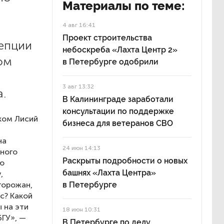
Материалы по теме:
4 авг 16:41
Проект строительства
цепции
небоскреба «Лахта Центр 2»
ом
в Петербурге одобрили
3 авг 13:32
.
В Калининграде заработали
консультации по поддержке
ком Лисий
бизнеса для ветеранов СВО
на
24 июн 14:13
нного
Раскрыты подробности о новых
ую
башнях «Лахта Центра»
,
горожан,
в Петербурге
с? Какой
 на эти
18 июн 10:31
ГУ», —
В Петербурге по делу