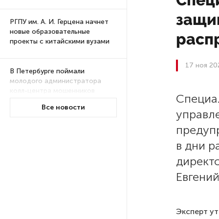
защи
РГПУ им. А. И. Герцена начнет
новые образовательные
расп
проекты с китайскими вузами
17 ноя 20
В Петербурге поймали
молодого администратора
колл-центра мошенников
Специа
Все новости
управл
Петербургские метростроевцы
предуп
оценили идею строительства
лифта на станции
в дни р
«Театральная»
директ
Евгени
Поступило предложение
по пятницам освобождать
от работы одиноких россиянок
старше 28 лет
Эксперт ут