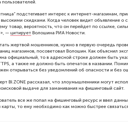
 пользователей.
ятница“ подстегивает интерес к интернет-магазинам, пр
высокими скидками. Когда человек видит объявление о 
ему товар, вероятность, что он перейдет по ссылке, силь
т», —
цитирует
Волошина РИА Новости.
тать жертвой мошенников, нужно в первую очередь пров
аниц магазинов, посоветовал Волошин. Как объяснил эксп
ина официальный, то в адресной строке должен быть ука
TPS, а также не должно быть опечаток в названии. Поми
жен открываться без уведомлений об опасности и без о
ерт BI.ZONE рассказал, что злоумышленники могут испо
поисковой выдаче для заманивания на фишинговый сайт.
ователь все же попал на фишинговый ресурс и ввел данны
 карты, то ему необходимо как можно быстрее связаться