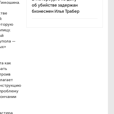
 Тимошина.
об убийстве задержан
бизнесмен Илья Трабер
стве
й
оторую
олицу.
ый
купола —
ых»
га как
вать
троив
лагает
онструкцию
 проблему
кончании
астера