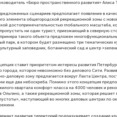
уководитель «Бюро пространственного развития» Алиса
предложенных сценариев предполагает появление в каче
го элемента общегородской рекреационной зоны с ново
ской достопримечательностью глобального масштаба, к
пропустить ни один турист, приезжающий в северную ст
 примера такого объекта предложен многофункциональн
ый парк, в котором будет размещено три тематических 
ультурный заповедник, ботанический сад и центр «зелен
цепция ставит приоритетом интересы развития Петербур
о города, которое невозможно без делового Сити. Разви
о-деловую зону предлагается вокруг Лахта Центра, пос
ми еще два небоскреба. Помимо этого концепция предпо
жилого квартала комфорт-класса на 4000 человек и рек
в Ольгино, а также рекреационной зоны, которая решает
пустоты», наступающей во многих деловых центрах по о
ремени.
ариант развития территорий подразумевает создание кл