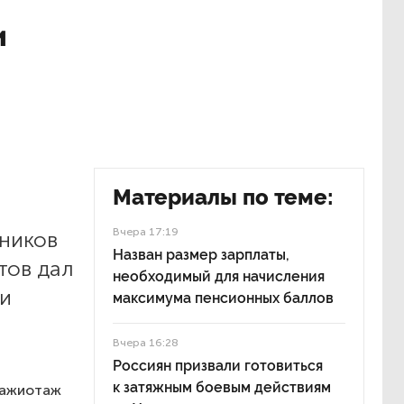
и
Материалы по теме:
Вчера 17:19
ников
Назван размер зарплаты,
тов дал
необходимый для начисления
ии
максимума пенсионных баллов
Вчера 16:28
Россиян призвали готовиться
к затяжным боевым действиям
 ажиотаж