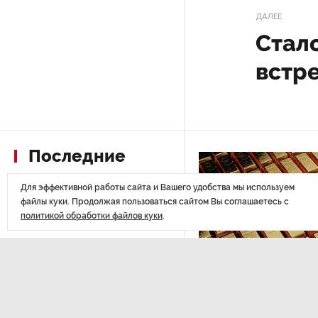
празднования 105-летия
ДАЛЕЕ
Республики Коми
Стало
встре
Путин провел совещание
с руководством
Минобороны РФ: главные
заявления президента
Последние
В Мурманской области создали
приложение для фиксации
материалы
инвазионных растений
Для эффективной работы сайта и Вашего удобства мы используем
файлы куки. Продолжая пользоваться сайтом Вы соглашаетесь с
политикой обработки файлов куки
.
Петербуржца будут судить
за попытку вынести
из магазина 47 плиток
шоколада
В Петербурге осудили
ЭКОНОМИКА
,Вчера 14:44