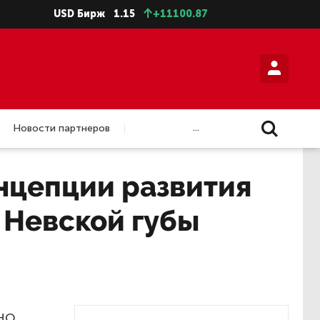
USD Бирж
1.15
+11100.87
...
Новости партнеров
нцепции развития
 Невской губы
но