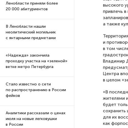
Ленобласти приняли более
высокого у
20 000 абитуриентов
привлечь в
запланиров
а также ку
В Ленобласти нашли
неолитический могильник
Территория
с янтарными предметами
и противор
в том числ
градострои
«Надежда» закончила
Владимир Д
проходку участка на «зеленой»
ветке метро Петербурга
предусматр
Центра впо
в целом «з
Стало известно о сети
по распространению в России
«В последн
фейков
жителями и
будет толь
сохранить 
Аналитики рассказали о ценах
для их вос
июля на новые легковушки
как форпос
в России