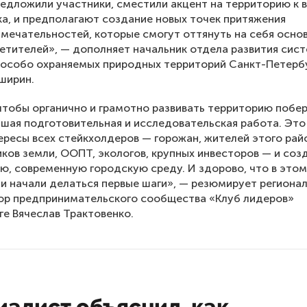
едложили участники, сместили акцент на территорию к 
ка, и предполагают создание новых точек притяжения
мечательностей, которые смогут оттянуть на себя осно
етителей», — дополняет начальник отдела развития си
 особо охраняемых природных территорий Санкт-Петерб
ширин.
чтобы органично и грамотно развивать территорию побер
шая подготовительная и исследовательская работа. Это
ересы всех стейкхолдеров — горожан, жителей этого рай
ков земли, ООПТ, экологов, крупных инвесторов — и соз
, современную городскую среду. И здорово, что в этом
и начали делаться первые шаги», — резюмирует региона
ор предпринимательского сообщества «Клуб лидеров»
ге Вячеслав Трактовенко.
алист объяснил, как