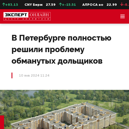
+83.13
CNY Бирж
27.59
+-15.51
АЛРОСА ао
22.99
-0.25
В Петербурге полностью
решили проблему
обманутых дольщиков
10 янв 2024 11:24