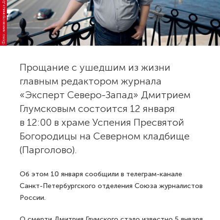
у
Прощание с ушедшим из жизни
главным редактором журнала
«Эксперт Северо-Запад» Дмитрием
Глумсковым состоится 12 января
в 12:00 в храме Успения Пресвятой
Богородицы на Северном кладбище
(Парголово).
Об этом 10 января сообщили в телеграм-канале
Санкт-Петербургского отделения Союза журналистов
России.
О смерти Дмитрия Глумского
стало известно
5 января.