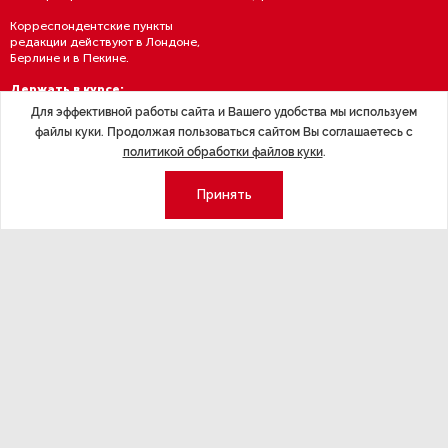
Корреспондентские пункты
редакции действуют в Лондоне,
Берлине и в Пекине.
Держать в курсе:
Для эффективной работы сайта и Вашего удобства мы используем
файлы куки. Продолжая пользоваться сайтом Вы соглашаетесь с
политикой обработки файлов куки
.
Принять
Политика конфиденциальности
Условия использования материалов
Политика обработки персданных
Договор — публичная оферта
RSS подписка
© 1995—2026 Группа «Эксперт» — Северо-Запад