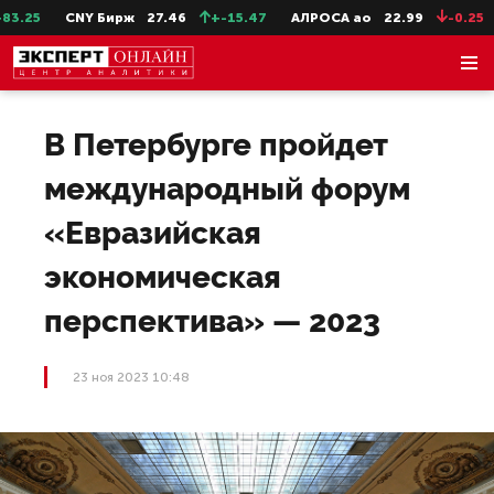
25
CNY Бирж
27.46
+-15.47
АЛРОСА ао
22.99
-0.25
С
В Петербурге пройдет
международный форум
«Евразийская
экономическая
перспектива» — 2023
23 ноя 2023 10:48