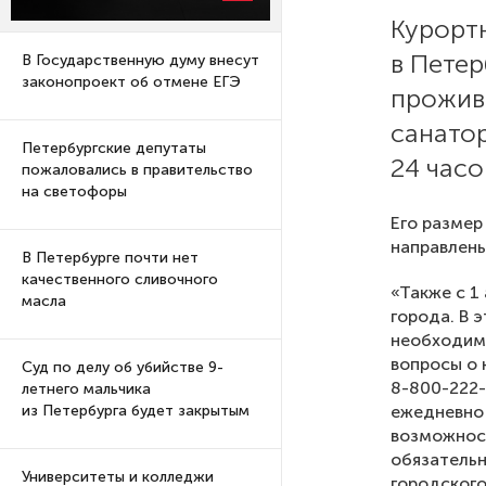
Курортн
в Петер
В Государственную думу внесут
законопроект об отмене ЕГЭ
прожива
санатор
Петербургские депутаты
24 часо
пожаловались в правительство
на светофоры
Его размер
направлены
В Петербурге почти нет
качественного сливочного
«Также с 1
масла
города. В 
необходима
вопросы о 
Суд по делу об убийстве 9-
8-800-222-
летнего мальчика
ежедневно 
из Петербурга будет закрытым
возможност
обязательн
Университеты и колледжи
городского