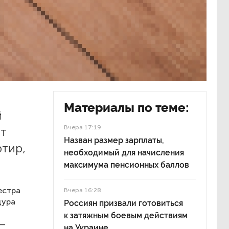
Материалы по теме:
й
Вчера 17:19
т
Назван размер зарплаты,
тир,
необходимый для начисления
максимума пенсионных баллов
естра
Вчера 16:28
дура
Россиян призвали готовиться
к затяжным боевым действиям
 —
на Украине