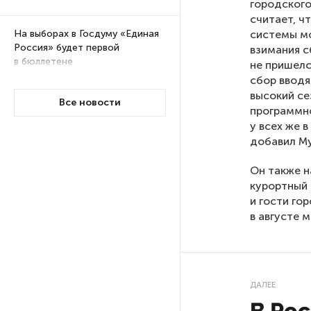
городского
считает, 
системы мо
На выборах в Госдуму «Единая
Россия» будет первой
взимания с
в бюллетене
не пришелс
сбор вводя
высокий се
Все новости
В Петербурге на торги
программно
выставили «Вечера на хуторе
у всех же 
близ Диканьки»
добавил Му
Он также н
До конца года в Мурманской
курортный 
области установят системы
и гости го
для борьбы с обледенением
в августе 
на энергосетях
Экс-полицейского
подозревают в убийстве
ДАЛЕЕ
знакомого в Петербурге 2 года
назад
В Ро