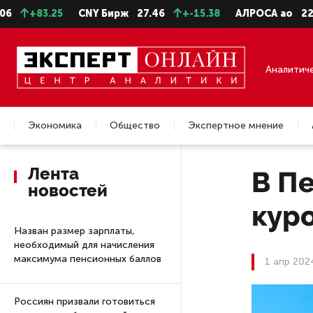
3.25
CNY Бирж
27.46
+-15.38
АЛРОСА ао
22.99
-
Аналитич
Экономика
Общество
Экспертное мнение
Недвижимость
Лента
В Пе
новостей
кур
Назван размер зарплаты,
необходимый для начисления
максимума пенсионных баллов
1 апр 202
Россиян призвали готовиться