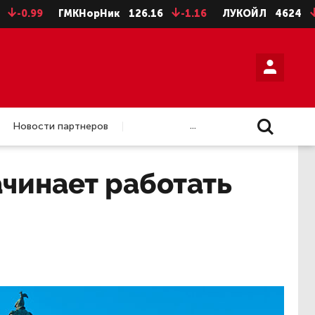
9
ГМКНорНик
126.16
-1.16
ЛУКОЙЛ
4624
-8
Н
...
Новости партнеров
ачинает работать