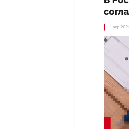
согл
РГПУ им. А. И. Герцена начнет
новые образовательные
проекты с китайскими вузами
1 апр 202
В Петербурге поймали
молодого администратора
колл-центра мошенников
Петербургские метростроевцы
оценили идею строительства
лифта на станции
«Театральная»
Поступило предложение
по пятницам освобождать
от работы одиноких россиянок
старше 28 лет