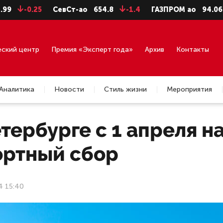
0.25
СевСт-ао
654.8
-1.4
ГАЗПРОМ ао
94.06
-0.9
еский центр
Премия «Эксперт года»
Архив
Контакты
Аналитика
Новости
Стиль жизни
Мероприятия
тербурге с 1 апреля н
ортный сбор
4 15:40