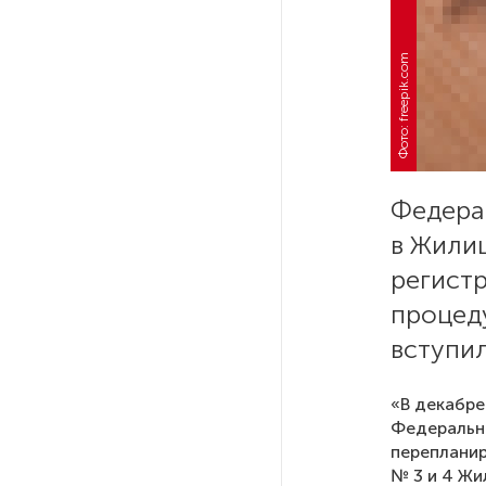
После атаки ВСУ в Самарской
Фото: freepik.com
области склад Wildberries почти
полностью сгорел
На заправках «Газпромнефти»
в Петербурге и Ленобласти
больше нет лимитов на топливо
Федера
в Жилищ
По решению Путина в России
регист
будут мониторить цены
на продукты
процед
вступил
Власти Петербурга заявили
о «скоординированных атаках»
«В декабре
на аккаунты депутатов
Федеральн
перепланир
№ 3 и 4 Жи
Стала известна программа