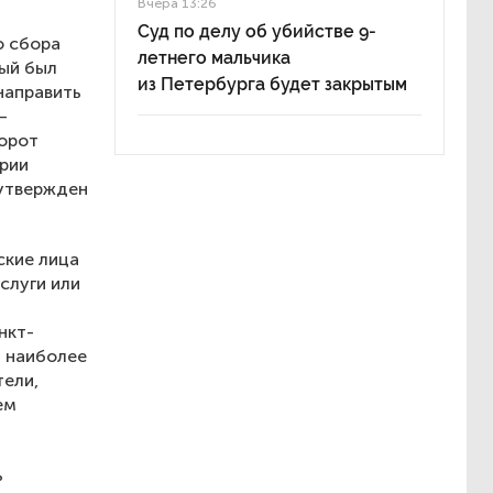
Вчера 13:26
Суд по делу об убийстве 9-
о сбора
летнего мальчика
рый был
из Петербурга будет закрытым
направить
—
орот
ории
 утвержден
ские лица
слуги или
нкт-
и наиболее
тели,
ем
ь