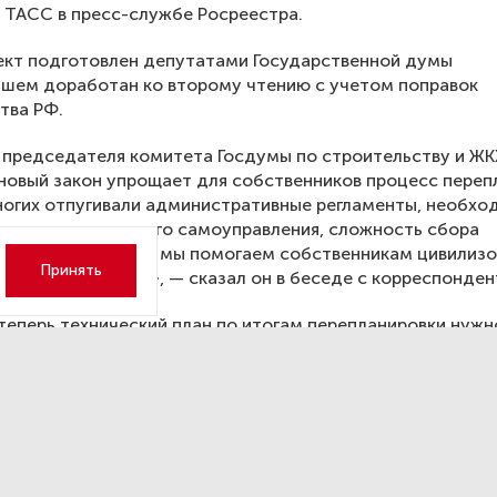
 ТАСС в пресс-службе Росреестра.
ект подготовлен депутатами Государственной думы
йшем доработан ко второму чтению с учетом поправок
тва РФ.
председателя комитета Госдумы по строительству и ЖК
новый закон упрощает для собственников процесс переп
огих отпугивали административные регламенты, необхо
 органами местного самоуправления, сложность сбора
в. Этим решением мы помогаем собственникам цивилиз
Принять
ь перепланировки», — сказал он в беседе с корреспонде
теперь технический план по итогам перепланировки нужн
ь до получения акта приемочной комиссии. Органы мест
ения после утверждения акта приемочной комиссии уже
льно направляют в Росреестр заявление о государствен
м учете или регистрации права заявителя на перепланир
 «То есть заявителю после завершения перепланировки 
удет тратить время, чтобы предоставить в Росреестр д
ия изменений в ЕГРН», — пояснили в пресс-службе Росрее