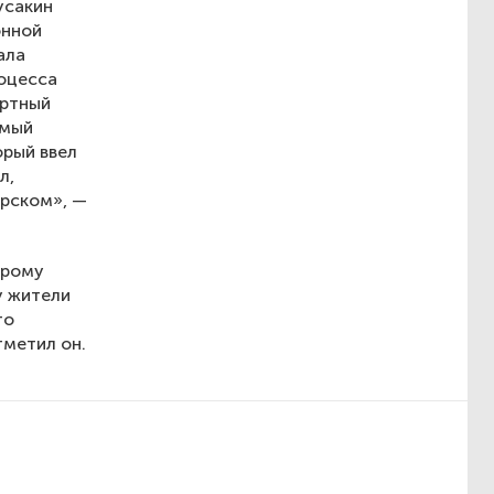
усакин
онной
ала
роцесса
ортный
амый
орый ввел
л,
арском», —
орому
у жители
то
тметил он.