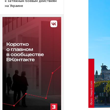
к затяжным боевым действиям
на Украине
Фото: freepik.com