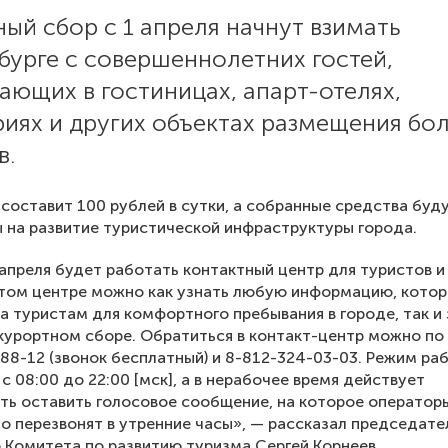
ый сбор с 1 апреля начнут взимать
бурге с совершеннолетних гостей,
ющих в гостиницах, апарт-отелях,
иях и других объектах размещения бо
в.
 составит 100 рублей в сутки, а собранные средства буд
 на развитие туристической инфраструктуры города.
 апреля будет работать контактный центр для туристов и
этом центре можно как узнать любую информацию, котор
 туристам для комфортного пребывания в городе, так и
курортном сборе. Обратиться в контакт-центр можно по
88-12 (звонок бесплатный) и 8-812-324-03-03. Режим ра
с 08:00 до 22:00 [мск], а в нерабочее время действует
ь оставить голосовое сообщение, на которое оператор
о перезвонят в утренние часы», — рассказал председате
 Комитета по развитию туризма Сергей Корнеев.