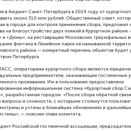
я в бюджет Санкт-Петербурга в 2024 году от курортног
авить около 310 млн рублей. Общественный совет, кото
н в городе для контроля применения сбора, предложил 
ва на благоустройство двух пляжей в Курортном районе 
 и «Дюны», на реставрацию Московских триумфальных в
дание фонтана в Линейном парке на намываемой террит
овского района — конкретный перечень объектов будет
твом Петербурга.
ТАСС, операторами курортного сбора являются юридиче
дуальные предприниматели, оказывающие гостиничные у
менного проживания. Им в пользование предоставлена
ированная информационная система «Курортный сбор Са
», разработанная городом. «После сбора обратной связ
 вопросы и сложности, с которыми столкнутся пользова
мотрены и учтены в ближайших обновлениях и дальнейш
истемы», — пояснил глава комитета.
дент Российской гостиничной ассоциации, председател