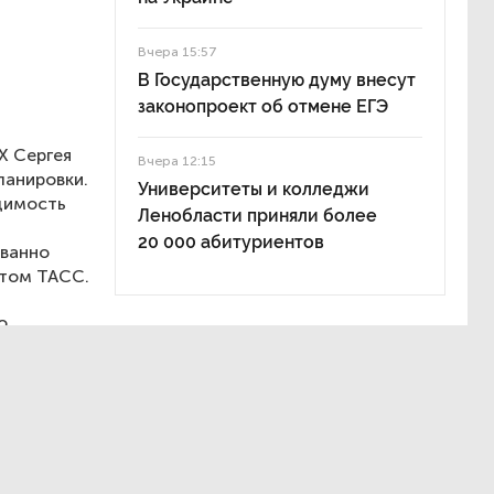
Вчера 15:57
В Государственную думу внесут
законопроект об отмене ЕГЭ
Х Сергея
Вчера 12:15
ланировки.
Университеты и колледжи
димость
Ленобласти приняли более
20 000 абитуриентов
ованно
нтом ТАСС.
о
ного
ном
ованное
больше
окументы
стра.