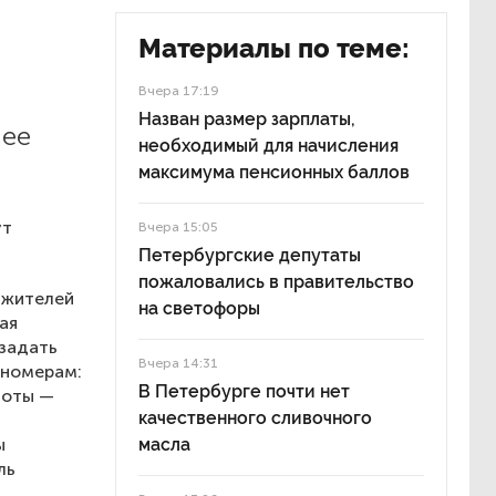
Материалы по теме:
Вчера 17:19
Назван размер зарплаты,
лее
необходимый для начисления
максимума пенсионных баллов
ут
Вчера 15:05
Петербургские депутаты
пожаловались в правительство
 жителей
на светофоры
ая
 задать
Вчера 14:31
 номерам:
В Петербурге почти нет
боты —
качественного сливочного
ы
масла
ль