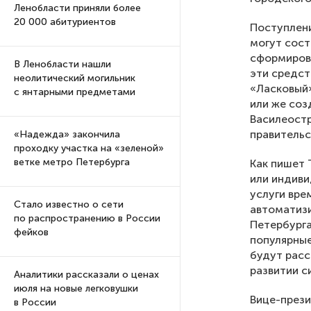
Ленобласти приняли более
20 000 абитуриентов
Поступлени
могут сост
сформирова
В Ленобласти нашли
эти средст
неолитический могильник
«Ласковый»
с янтарными предметами
или же соз
Василеостр
правительс
«Надежда» закончила
проходку участка на «зеленой»
ветке метро Петербурга
Как пишет 
или индиви
услуги вре
Стало известно о сети
автоматиз
по распространению в России
Петербурга
фейков
популярные
будут расс
развитии с
Аналитики рассказали о ценах
июля на новые легковушки
Вице-прези
в России