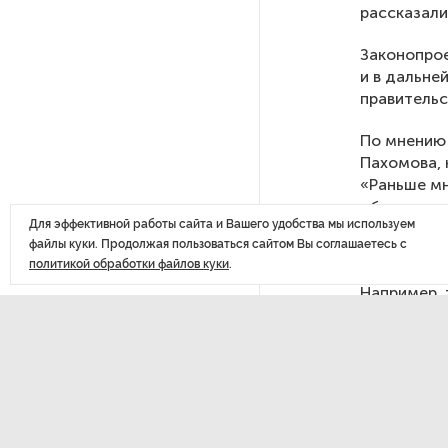
рассказали
празднования 105-летия
Республики Коми
Законопро
и в дальне
правительс
Путин провел совещание
с руководством
Минобороны РФ: главные
По мнению 
заявления президента
Пахомова, 
«Раньше мн
общаться с
В Мурманской области создали
Для эффективной работы сайта и Вашего удобства мы используем
документо
приложение для фиксации
файлы куки. Продолжая пользоваться сайтом Вы соглашаетесь с
пройти пут
инвазионных растений
политикой обработки файлов куки
.
Например, 
подготовит
Петербуржца будут судить
самоуправл
за попытку вынести
самостояте
из магазина 47 плиток
кадастрово
шоколада
помещение.
не нужно б
В Петербурге осудили
для внесен