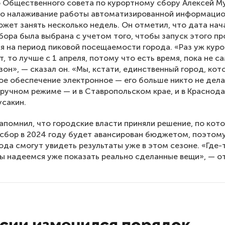
 Общественного совета по курортному сбору Алексей М
что налаживание работы автоматизированной информаци
жет занять несколько недель. Он отметил, что дата нач
бора была выбрана с учетом того, чтобы запуск этого п
я на период пиковой посещаемости города. «Раз уж кур
т, то лучше с 1 апреля, потому что есть время, пока не с
зон», — сказал он. «Мы, кстати, единственный город, кот
е обеспечение электронное — его больше никто не дела
в ручном режиме — и в Ставропольском крае, и в Краснод
сакин.
апомнил, что городские власти приняли решение, по кот
сбор в 2024 году будет авансирован бюджетом, поэтом
рода смогут увидеть результаты уже в этом сезоне. «Где-
мы надеемся уже показать реально сделанные вещи», — о
ссии изменился порядок