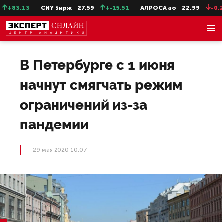
+83.13
CNY Бирж
27.59
+-15.51
АЛРОСА ао
22.99
-0.25
В Петербурге с 1 июня
начнут смягчать режим
ограничений из-за
пандемии
29 мая 2020 10:07