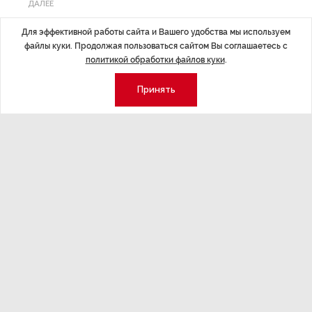
ДАЛЕЕ
Дрозденко рассказал, когда
Для эффективной работы сайта и Вашего удобства мы используем
экономику Ленобласти возможно
файлы куки. Продолжая пользоваться сайтом Вы соглашаетесь с
будет восстановить
политикой обработки файлов куки
.
Принять
Последние материалы