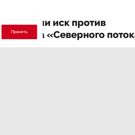
ги подали иск против
тельства «Северного поток
Принять