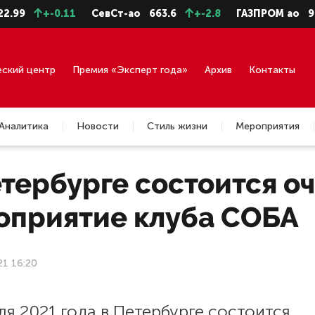
+-0.11
СевСт-ао
663.6
+-2.8
ГАЗПРОМ ао
94.73
еский центр
Премия «Эксперт года»
Архив
Контакты
Аналитика
Новости
Стиль жизни
Мероприятия
етербурге состоится о
оприятие клуба СОБА
21 16:20
ля 2021 года в Петербурге состоится