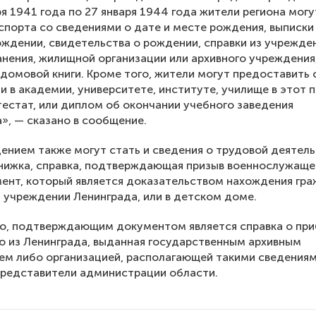
ря 1941 года по 27 января 1944 года жители региона могу
порта со сведениями о дате и месте рождения, выписки 
ождении, свидетельства о рождении, справки из учрежде
нения, жилищной организации или архивного учреждения,
 домовой книги. Кроме того, жители могут предоставить 
и в академии, университете, институте, училище в этот 
тестат, или диплом об окончании учебного заведения
», — сказано в сообщение.
нием также могут стать и сведения о трудовой деятель
нижка, справка, подтверждающая призыв военнослужащег
ент, который является доказательством нахождения гр
 учреждении Ленинграда, или в детском доме.
го, подтверждающим документом является справка о пр
ю из Ленинграда, выданная государственным архивным
м либо организацией, располагающей такими сведениям
представители администрации области.