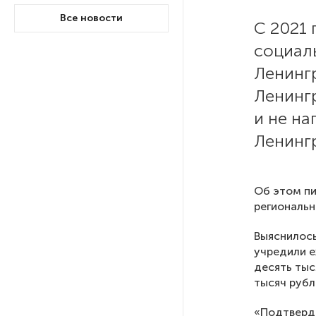
Все новости
С 2021
РГПУ им. А. И. Герцена начнет
социал
новые образовательные
проекты с китайскими вузами
Ленинг
Ленинг
В Петербурге поймали
и не н
молодого администратора
колл-центра мошенников
Ленинг
Петербургские метростроевцы
Об этом п
оценили идею строительства
региональн
лифта на станции
«Театральная»
Выяснилось
учредили 
Поступило предложение
десять тыс
по пятницам освобождать
тысяч рубл
от работы одиноких россиянок
старше 28 лет
«Подтверди