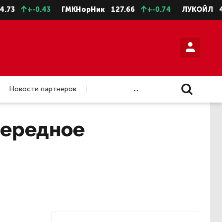
+-0.43
ГМКНорНик
127.66
+-0.74
ЛУКОЙЛ
4588.
...
Новости партнеров
чередное