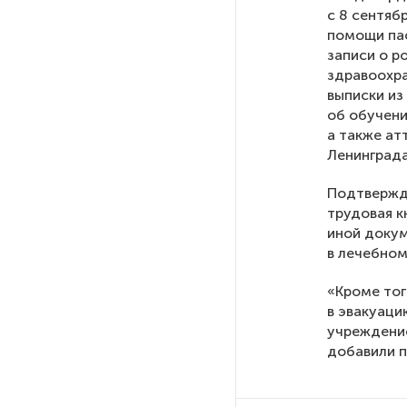
с 8 сентяб
помощи пас
После атаки ВСУ в Самарской
записи о р
области склад Wildberries почти
здравоохра
полностью сгорел
выписки из
об обучени
а также ат
На заправках «Газпромнефти»
в Петербурге и Ленобласти
Ленинграда
больше нет лимитов на топливо
Подтвержде
трудовая к
По решению Путина в России
иной докум
будут мониторить цены
в лечебном
на продукты
«Кроме то
в эвакуаци
Власти Петербурга заявили
учреждение
о «скоординированных атаках»
добавили 
на аккаунты депутатов