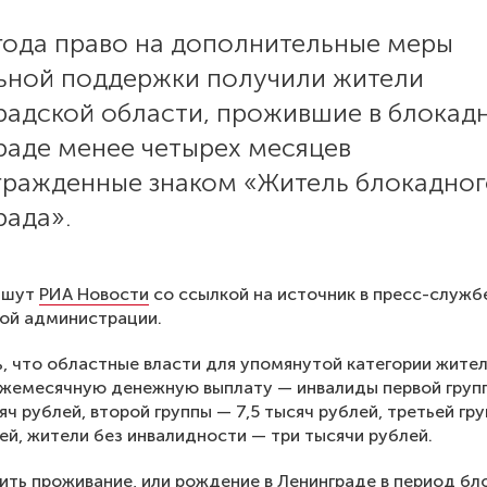
 года право на дополнительные меры
ьной поддержки получили жители
радской области, прожившие в блокад
раде менее четырех месяцев
агражденные знаком «Житель блокадно
рада».
ишут
РИА Новости
со ссылкой на источник в пресс-служб
ой администрации.
, что областные власти для упомянутой категории жите
ежемесячную денежную выплату — инвалиды первой груп
яч рублей, второй группы — 7,5 тысяч рублей, третьей гр
ей, жители без инвалидности — три тысячи рублей.
ть проживание, или рождение в Ленинграде в период бл