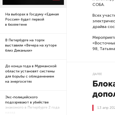
СОБА.
На выборах в Госдуму «Единая
Всех участ
Россия» будет первой
электричес
в бюллетене
драйва сос
Мероприяти
В Петербурге на торги
«Восточный
выставили «Вечера на хуторе
98, Татьян
близ Диканьки»
До конца года в Мурманской
области установят системы
ДАЛЕЕ
для борьбы с обледенением
Блок
на энергосетях
допо
Экс-полицейского
подозревают в убийстве
знакомого в Петербурге 2 года
13 апр 20
назад