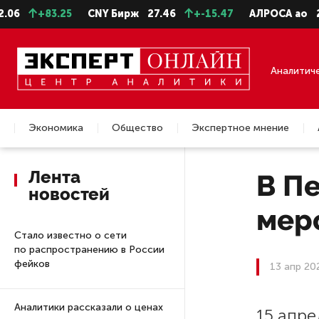
+83.25
CNY Бирж
27.46
+-15.47
АЛРОСА ао
22.99
Аналитич
Экономика
Общество
Экспертное мнение
Недвижимость
Лента
В П
новостей
мер
Стало известно о сети
по распространению в России
фейков
13 апр 20
Аналитики рассказали о ценах
15 апре