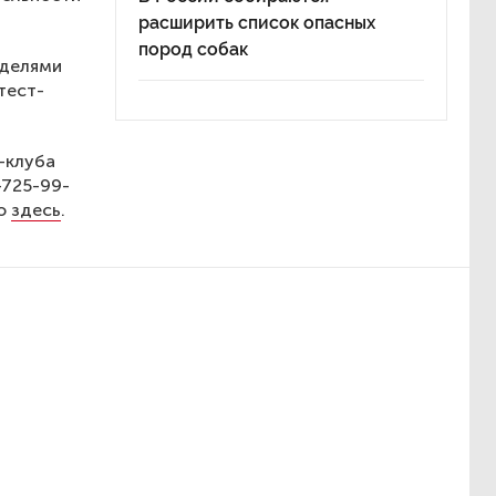
расширить список опасных
пород собак
оделями
тест-
т-клуба
-725-99-
но
здесь
.