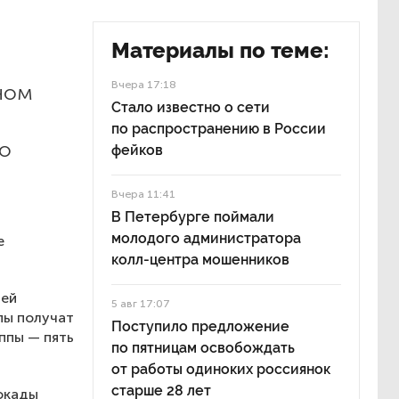
Материалы по теме:
Вчера 17:18
ном
Стало известно о сети
по распространению в России
го
фейков
Вчера 11:41
В Петербурге поймали
молодого администратора
е
колл-центра мошенников
лей
5 авг 17:07
пы получат
Поступило предложение
уппы — пять
по пятницам освобождать
от работы одиноких россиянок
старше 28 лет
окады