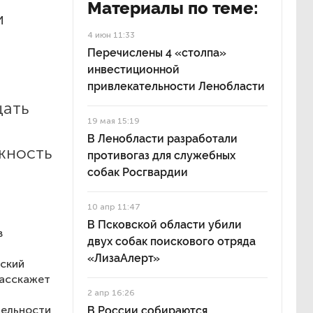
Материалы по теме:
и
4 июн 11:33
Перечислены 4 «столпа»
инвестиционной
привлекательности Ленобласти
щать
19 мая 15:19
В Ленобласти разработали
ожность
противогаз для служебных
собак Росгвардии
10 апр 11:47
В Псковской области убили
в
двух собак поискового отряда
а
«ЛизаАлерт»
нский
расскажет
2 апр 16:26
тельности
В России собираются