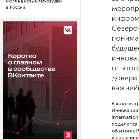
июля на новые легковушки
меропр
в России
информ
Северо
понима
будуще
иннова
от этог
довери
важней
В ходе вст
Инноваций 
Internatio
поделится 
об итогах 
и анонсиру