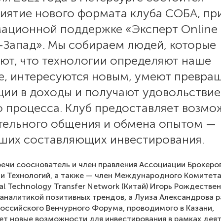
иятие нового формата клуба СОБА, пр
ационной поддержке «Эксперт Online
-Запад». Мы собираем людей, которые
ют, что технологии определяют наше
е, интересуются новым, умеют превра
ции в доходы и получают удовольствие
о процесса. Клуб предоставляет возм
тельного общения и обмена опытом —
ших составляющих инвестирования.
речи сооснователь и член правления Ассоциации Брокеро
и Технологий, а также — член Международного Комитет
nal Technology Transfer Network (Китай) Игорь Рождестве
аналитикой позитивных трендов, а Луиза Александрова 
Российского Венчурного Форума, проводимого в Казани,
ет новые возможности для инвестирования в рамках дея