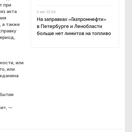
т при
из акта
5 авг 15:24
ния
На заправках «Газпромнефти»
 а также
в Петербурге и Ленобласти
справку
больше нет лимитов на топливо
период,
ности, или
о, или
ажданина
ибытии
и», —