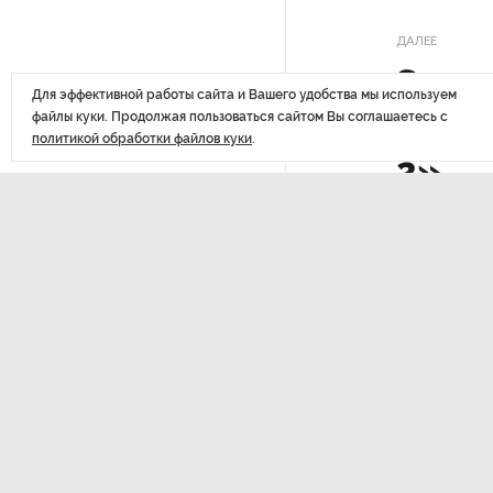
Стала известна программа
празднования 105-летия
ДАЛЕЕ
Республики Коми
Эколо
Для эффективной работы сайта и Вашего удобства мы используем
строи
Путин провел совещание
файлы куки. Продолжая пользоваться сайтом Вы соглашаетесь с
с руководством
политикой обработки файлов куки
.
2»
Минобороны РФ: главные
заявления президента
В Мурманской области создали
приложение для фиксации
инвазионных растений
Последние
материалы
Петербуржца будут судить
за попытку вынести
из магазина 47 плиток
шоколада
В Петербурге осудили