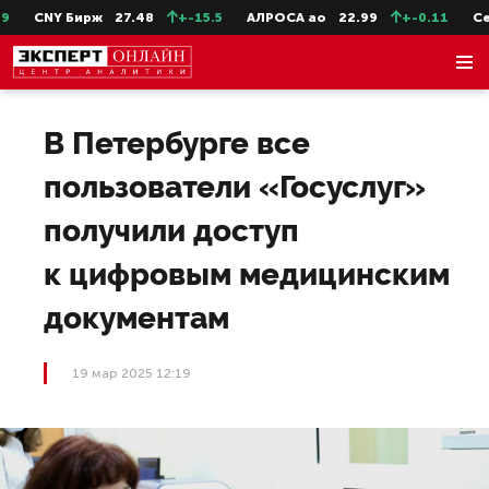
CNY Бирж
27.48
+-15.5
АЛРОСА ао
22.99
+-0.11
СевС
В Петербурге все
пользователи «Госуслуг»
получили доступ
к цифровым медицинским
документам
19 мар 2025 12:19