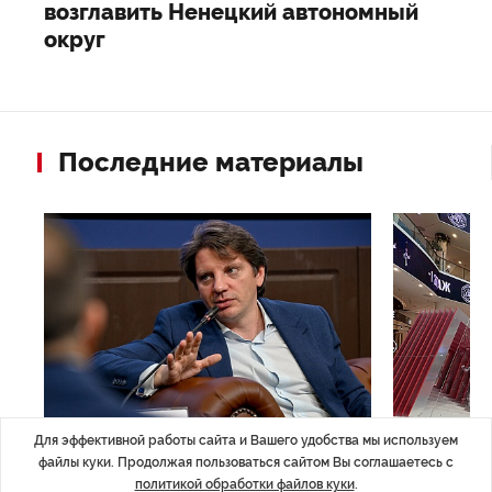
возглавить Ненецкий автономный
округ
Последние материалы
Для эффективной работы сайта и Вашего удобства мы используем
ЭКСПЕРТНОЕ МНЕНИЕ
,17:23
НОВОСТИ ПА
файлы куки. Продолжая пользоваться сайтом Вы соглашаетесь с
Евгений Барановский: «Рынок
ТРЦ «Гал
политикой обработки файлов куки
.