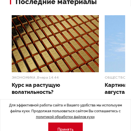
Последние материалы
ЭКОНОМИКА
,Вчера 14:44
ОБЩЕСТВО
,В
Курс на растущую
Картина н
волатильность?
августа
ные
Министерство финансов РФ наращивает покупку
Рассказываем 
Для эффективной работы сайта и Вашего удобства мы используем
золота в резервы.
и мире, которы
файлы куки. Продолжая пользоваться сайтом Вы соглашаетесь с
августа — от т
политикой обработки файлов куки
.
строительства 
Принять