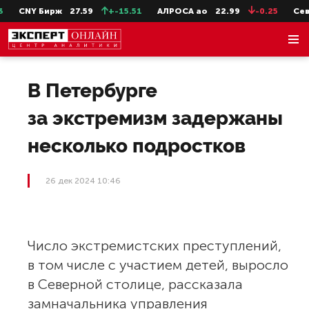
CNY Бирж
27.59
+-15.51
АЛРОСА ао
22.99
-0.25
СевС
В Петербурге
за экстремизм задержаны
несколько подростков
26 дек 2024 10:46
Число экстремистских преступлений,
в том числе с участием детей, выросло
в Северной столице, рассказала
замначальника управления