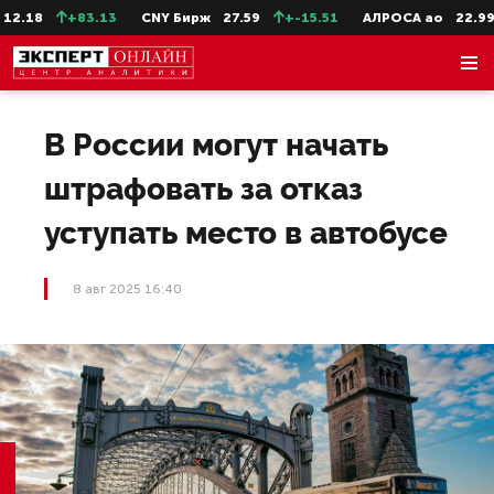
.18
+83.13
CNY Бирж
27.59
+-15.51
АЛРОСА ао
22.99
В России могут начать
штрафовать за отказ
уступать место в автобусе
8 авг 2025 16:40