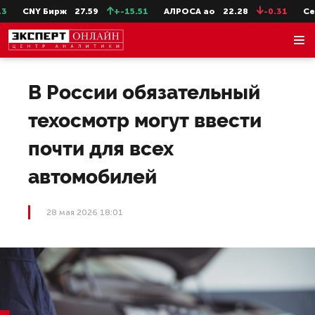
CNY Бирж
27.59
+-15.51
АЛРОСА ао
22.28
-0.31
СевС
В России обязательный
техосмотр могут ввести
почти для всех
автомобилей
28 мая 2026 18:01