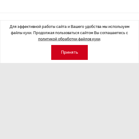
Последние материалы
Для эффективной работы сайта и Вашего удобства мы используем
файлы куки. Продолжая пользоваться сайтом Вы соглашаетесь с
политикой обработки файлов куки
.
Принять
ЭКСПЕРТНОЕ МНЕНИЕ
,Вчера 17:23
НОВОСТИ ПА
Евгений Барановский: «Рынок
ТРЦ «Гал
видит в Ленинградской области
городско
долгосрочную перспективу»
Трансформация