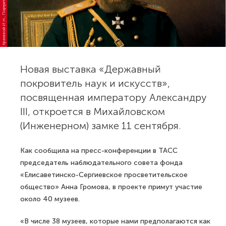
р
а
м
с
к
о
й
И.
Н.,
П
о
р
т
р
е
т
А
л
е
к
с
а
н
а
I
I
I,
1
8
8
6
г
о
д
Новая выставка «Державный
покровитель наук и искусств»,
посвященная императору Александру
III, откроется в Михайловском
(Инженерном) замке 11 сентября.
Как сообщила на пресс-конференции в ТАСС
председатель наблюдательного совета фонда
«Елисаветинско-Сергиевское просветительское
общество» Анна Громова, в проекте примут участие
около 40 музеев.
«В числе 38 музеев, которые нами предполагаются как