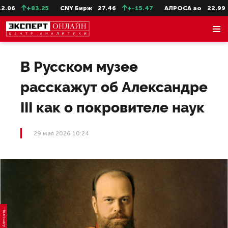
06
+83.25
CNY Бирж
27.46
+-15.47
АЛРОСА ао
22.99
В Русском музее
расскажут об Александре
III как о покровителе наук
29 мая 2026 10:24
К
р
д