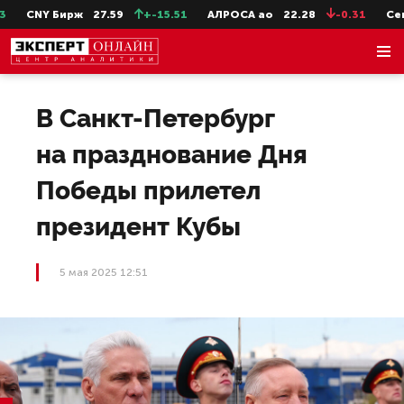
CNY Бирж
27.59
+-15.51
АЛРОСА ао
22.28
-0.31
СевС
В Санкт-Петербург
на празднование Дня
Победы прилетел
президент Кубы
5 мая 2025 12:51