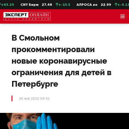
83.29
CNY Бирж
27.48
+-15.5
АЛРОСА ао
22.99
+-0.11
В Смольном
прокомментировали
новые коронавирусные
ограничения для детей в
Петербурге
26 янв 2022 09:41