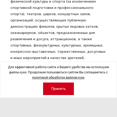
физической культуры и спорта (за исключением
спортивной подготовки и профессионального
спорта), театров, цирков, концертных залов,
организаций, осуществляющих публичную
демонстрацию фильмов, крытых ледовых катков,
океанариумов, объектов, предназначенных для
развлечения и досуга, аттракционов, а также
спортивных, физкультурных, культурных, зрелищных,
конгрессно-выставочных, торжественных, досуговых
и иных мероприятий в качестве зрителей;
Для эффективной работы сайта и Вашего удобства мы используем
— запрещается проведение физкультурных
файлы куки. Продолжая пользоваться сайтом Вы соглашаетесь с
и спортивных мероприятий с участием
политикой обработки файлов куки
.
несовершеннолетних (за исключением спортивных
мероприятий, включенных в календарные планы).
Принять
Также отмечается, что другие запреты и ограничения
продлеваются по 31 марта 2022 года.
ДАЛЕЕ