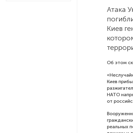
Атака У
После атаки ВСУ в Самарской
погибли
области склад Wildberries почти
полностью сгорел
Киев ге
которо
На заправках «Газпромнефти»
террор
в Петербурге и Ленобласти
больше нет лимитов на топливо
Об этом ск
По решению Путина в России
«Неслучайн
будут мониторить цены
Киев прибы
на продукты
разжигател
НАТО напр
от российс
Власти Петербурга заявили
о «скоординированных атаках»
Вооруженны
на аккаунты депутатов
граждански
реальных п