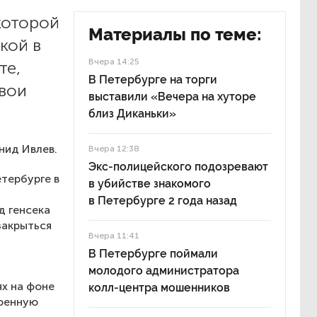
которой
Материалы по теме:
кой в
Вчера 14:25
те,
В Петербурге на торги
вои
выставили «Вечера на хуторе
близ Диканьки»
нид Ивлев.
Вчера 12:38
Экс-полицейского подозревают
етербурге в
в убийстве знакомого
в Петербурге 2 года назад
д генсека
закрыться
Вчера 11:41
В Петербурге поймали
молодого администратора
х на фоне
колл-центра мошенников
военную