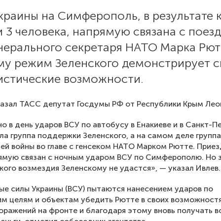
краины на Симферополь, в результате 
 3 человека, напрямую связана с поезд
нерального секретаря НАТО Марка Рют
му режим Зеленского демонстрирует с
истические возможности.
азал ТАСС депутат Госдумы РФ от Республики Крым Лео
о в день ударов ВСУ по автобусу в Енакиеве и в Санкт-П
ла группа поддержки Зеленского, а на самом деле группа
ей войны во главе с генсеком НАТО Марком Рютте. Приез
ямую связан с ночным ударом ВСУ по Симферополю. Но 
кого возмездия Зеленскому не удастся», — указал Ивлев.
е силы Украины (ВСУ) пытаются нанесением ударов по
м целям и объектам убедить Рютте в своих возможностя
оражений на фронте и благодаря этому вновь получать 