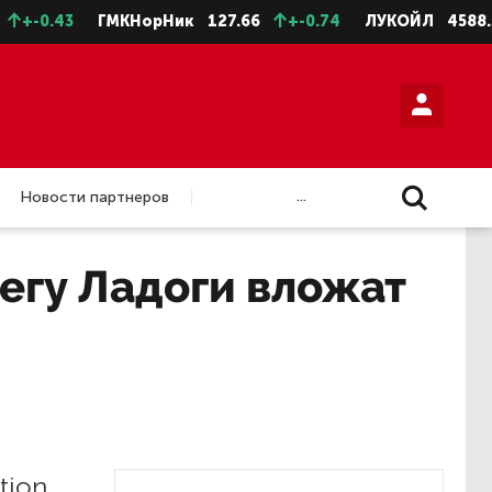
0.43
ГМКНорНик
127.66
+-0.74
ЛУКОЙЛ
4588.5
+
...
Новости партнеров
регу Ладоги вложат
tion