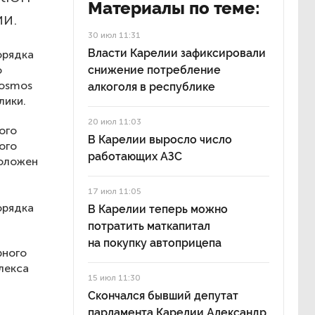
Материалы по теме:
и.
30 июл 11:31
Власти Карелии зафиксировали
орядка
о
снижение потребление
Cosmos
алкоголя в республике
лики.
20 июл 11:03
ого
В Карелии выросло число
ого
работающих АЗС
положен
17 июл 11:05
орядка
В Карелии теперь можно
потратить маткапитал
на покупку автоприцепа
рного
лекса
15 июл 11:30
Скончался бывший депутат
парламента Карелии Александр