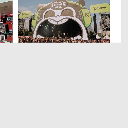
МЕРОПРИЯТИЯ
,4 авг 14:35
р
Успеть все на Пикнике Афиши
x Сбер в Санкт-Петербурге
Полный гид по всем активностям фестиваля.