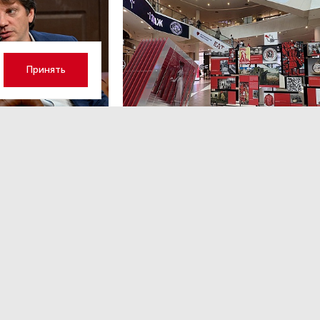
Принять
а 17:23
НОВОСТИ ПАРТНЕРОВ
,4 авг 16:41
кий: «Рынок
ТРЦ «Галерея» как модерато
дской области
городской жизни
рспективу»
Трансформация торговых центров в условиях
конкуренции с маркетплейсами.
ором Ленинградской
ким.