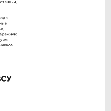
 станции,
года.
тные
е,
ибрежную
руем
нчиков.
ВСУ