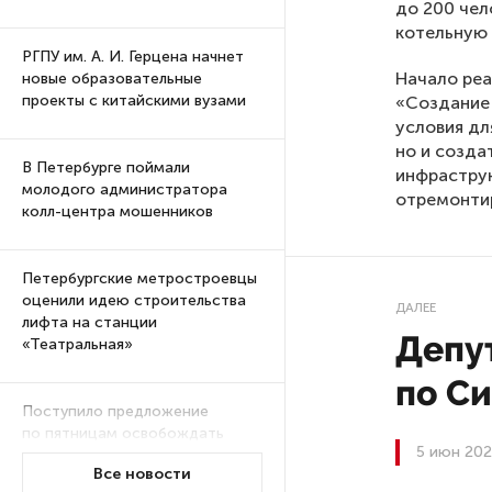
до 200 чел
котельную 
РГПУ им. А. И. Герцена начнет
Начало реа
новые образовательные
проекты с китайскими вузами
«Создание 
условия дл
но и созда
В Петербурге поймали
инфраструк
молодого администратора
отремонтир
колл-центра мошенников
Петербургские метростроевцы
оценили идею строительства
ДАЛЕЕ
лифта на станции
Депу
«Театральная»
по С
Поступило предложение
по пятницам освобождать
5 июн 202
от работы одиноких россиянок
Все новости
старше 28 лет