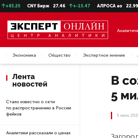
3.25
CNY Бирж
27.46
+-15.47
АЛРОСА ао
22.99
+
Аналитич
Экономика
Общество
Экспертное мнение
Недвижимость
Лента
В со
новостей
5 м
Стало известно о сети
по распространению в России
фейков
5 июн 202
Аналитики рассказали о ценах
Загоро