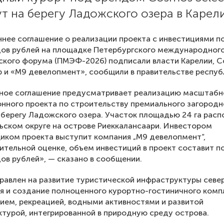
т на берегу Ладожского озера в Карели
нее соглашение о реализации проекта с инвестициями п
дов рублей на площадке Петербургского международног
ского форума (ПМЭФ-2026) подписали власти Карелии, 
p и «M9 девелопмент», сообщили в правительстве респуб
ное соглашение предусматривает реализацию масштабн
нного проекта по строительству премиального загородн
 берегу Ладожского озера. Участок площадью 24 га рас
ьском округе на острове Риеккалансаари. Инвестором
иком проекта выступит компания „M9 девелопмент“,
ительной оценке, объем инвестиций в проект составит п
ов рублей», — сказано в сообщении.
равлен на развитие туристической инфраструктуры севе
 и создание полноценного курортно-гостиничного комп
ием, рекреацией, водными активностями и развитой
турой, интегрированной в природную среду острова.