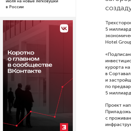
июля на новые легковушки
создаду
в России
Трехсторон
5 миллиар
экономиче
Hotel Grou
«Подписан
инвестицио
курорта на
в Сортавал
и застройщ
по предвар
5 миллиард
Проект нап
Приладожья
с проживан
инфраструк