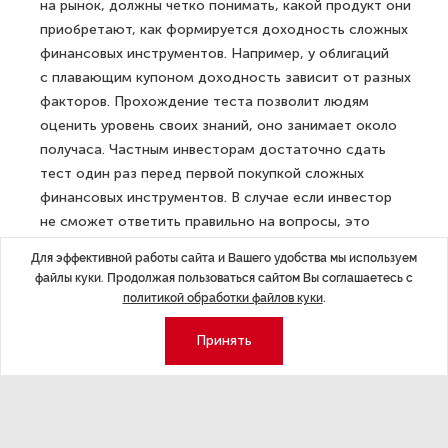
на рынок, должны четко понимать, какой продукт они
приобретают, как формируется доходность сложных
финансовых инструментов. Например, у облигаций
с плавающим купоном доходность зависит от разных
факторов. Прохождение теста позволит людям
оценить уровень своих знаний, оно занимает около
получаса. Частным инвесторам достаточно сдать
тест один раз перед первой покупкой сложных
финансовых инструментов. В случае если инвестор
не сможет ответить правильно на вопросы, это
не означает, что ему будут недоступны сделки
Для эффективной работы сайта и Вашего удобства мы используем
со сложными продуктами. Такие ценные бумаги
файлы куки. Продолжая пользоваться сайтом Вы соглашаетесь с
можно будет приобрести, но с ограничением
политикой обработки файлов куки
.
по сумме — 100 тыс. рублей. А также под специальное
Принять
уведомление о принятии на себя рисков
и их последствий. Вместе с тем, появится повод
задуматься о том, стоит ли инвестировать в сложные
инструменты, если их суть не до конца понятна», —
говорит Алексей Суслов.