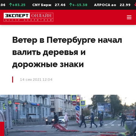
+83.25
CNY Бирж
27.46
+-15.38
АЛРОСА ао
22.99
-0
Ветер в Петербурге начал
валить деревья и
дорожные знаки
14 сен 2021 12:04