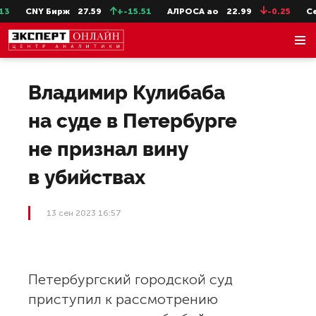
CNY Бирж
27.59
+-15.51
АЛРОСА ао
22.99
-0.25
Сев
Владимир Кулибаба
на суде в Петербурге
не признал вину
в убийствах
13 сен 2023 16:57
Петербургский городской суд
приступил к рассмотрению