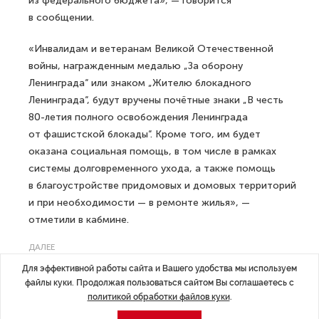
из федерального бюджета», — говорится
в сообщении.
«Инвалидам и ветеранам Великой Отечественной
войны, награжденным медалью „За оборону
Ленинграда“ или знаком „Жителю блокадного
Ленинграда“, будут вручены почётные знаки „В честь
80-летия полного освобождения Ленинграда
от фашистской блокады“. Кроме того, им будет
оказана социальная помощь, в том числе в рамках
системы долговременного ухода, а также помощь
в благоустройстве придомовых и домовых территорий
и при необходимости — в ремонте жилья», —
отметили в кабмине.
ДАЛЕЕ
Ким Чен Ын заявил, что уверен
Для эффективной работы сайта и Вашего удобства мы используем
файлы куки. Продолжая пользоваться сайтом Вы соглашаетесь с
в победе России в ходе СВО
политикой обработки файлов куки
.