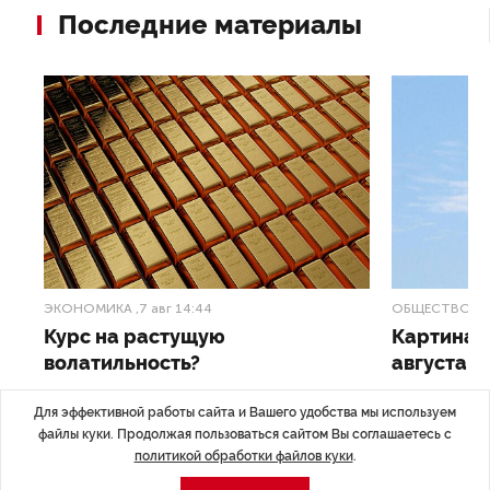
Последние материалы
ЭКОНОМИКА
,7 авг 14:44
ОБЩЕСТВО
,7
Курс на растущую
Картина н
волатильность?
августа
ные
Министерство финансов РФ наращивает покупку
Рассказываем 
Для эффективной работы сайта и Вашего удобства мы используем
золота в резервы.
и мире, которы
файлы куки. Продолжая пользоваться сайтом Вы соглашаетесь с
августа — от т
политикой обработки файлов куки
.
строительства 