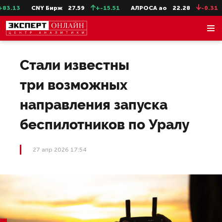
.13
CNY Бирж
27.59
+-15.51
АЛРОСА ао
22.28
-0.31
Стали известны
три возможных
направления запуска
беспилотников по Уралу
27 апр 2026 17:54