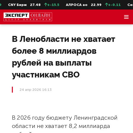
CNY Бирж
27.48
+-15.5
АЛРОСА ао
22.99
+-0.11
СевС
В Ленобласти не хватает
более 8 миллиардов
рублей на выплаты
участникам СВО
24 апр 2026 16:13
В 2026 году бюджету Ленинградской
области не хватает 8,2 миллиарда