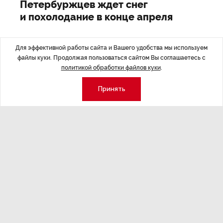
Петербуржцев ждет снег
и похолодание в конце апреля
Для эффективной работы сайта и Вашего удобства мы используем
файлы куки. Продолжая пользоваться сайтом Вы соглашаетесь с
политикой обработки файлов куки
.
Последние материалы
Принять
ЭКСПЕРТНОЕ МНЕНИЕ
,Вчера 17:23
НОВОСТИ ПА
Евгений Барановский: «Рынок
ТРЦ «Гал