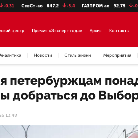
СевСт-ао
647.2
-5.4
ГАЗПРОМ ао
92.75
-0.71
еский центр
Премия «Эксперт года»
Архив
Контакты
Аналитика
Новости
Стиль жизни
Мероприятия
я петербуржцам понад
бы добраться до Выбо
26 13:48