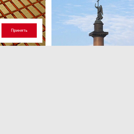
Принять
ОБЩЕСТВО
,Вчера 13:17
 волатильность?
Картина недели: 31 июля — 7
августа
 наращивает покупку
Рассказываем о главных событиях в России и 
которые произошли с 31 июля по 7 августа — о
теракта в Москве до одобрения строительств
комплекса «Лахта Центр 2».