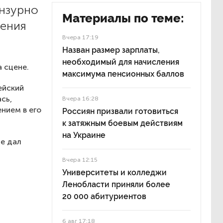
нзурно
Материалы по теме:
чения
Вчера 17:19
Назван размер зарплаты,
необходимый для начисления
 сцене.
максимума пенсионных баллов
ейский
сь,
Вчера 16:28
нием в его
Россиян призвали готовиться
к затяжным боевым действиям
на Украине
не дал
Вчера 12:15
Университеты и колледжи
Ленобласти приняли более
20 000 абитуриентов
6 авг 17:18