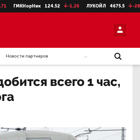
ГМКНорНик
124.52
-1.26
ЛУКОЙЛ
4675.5
-28.5
Н
...
Новости партнеров
обится всего 1 час,
рга