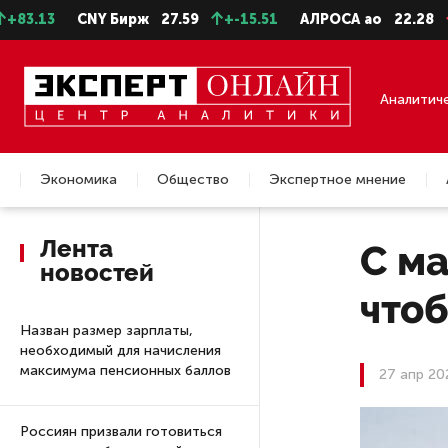
3
CNY Бирж
27.59
+-15.51
АЛРОСА ао
22.28
-0.31
Аналитич
Экономика
Общество
Экспертное мнение
Недвижимость
Лента
С ма
новостей
что
Назван размер зарплаты,
необходимый для начисления
максимума пенсионных баллов
27 апр 20
Россиян призвали готовиться