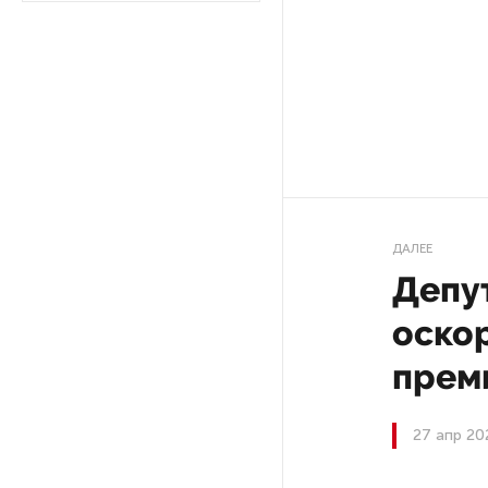
Ленобласти приняли более
20 000 абитуриентов
В Ленобласти нашли
неолитический могильник
с янтарными предметами
«Надежда» закончила
проходку участка на «зеленой»
ДАЛЕЕ
ветке метро Петербурга
Депу
Стало известно о сети
оско
по распространению в России
фейков
прем
Аналитики рассказали о ценах
27 апр 20
июля на новые легковушки
в России