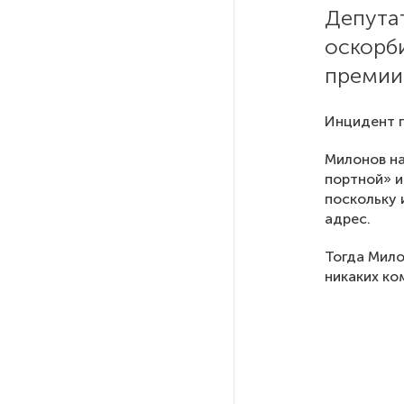
Депута
оскорби
На выборах в Госдуму «Единая
Россия» будет первой
премии 
в бюллетене
Инцидент п
В Петербурге на торги
выставили «Вечера на хуторе
Милонов на
близ Диканьки»
портной» и
поскольку 
адрес.
До конца года в Мурманской
области установят системы
Тогда Мило
для борьбы с обледенением
никаких ко
на энергосетях
Экс-полицейского
подозревают в убийстве
знакомого в Петербурге 2 года
назад