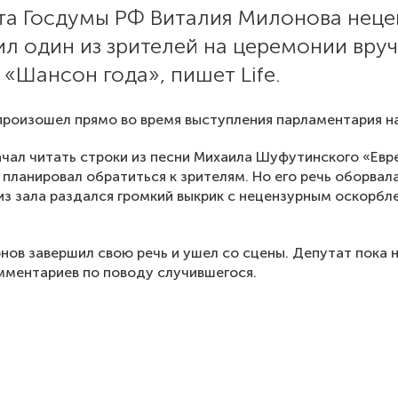
та Госдумы РФ Виталия Милонова неце
л один из зрителей на церемонии вру
«Шансон года», пишет Life.
роизошел прямо во время выступления парламентария на
чал читать строки из песни Михаила Шуфутинского «Евр
 планировал обратиться к зрителям. Но его речь оборвала
из зала раздался громкий выкрик с нецензурным оскорбле
нов завершил свою речь и ушел со сцены. Депутат пока 
мментариев по поводу случившегося.