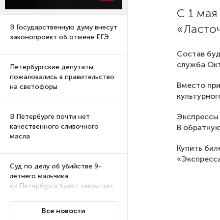
С 1 мая
«Ласточ
В Государственную думу внесут
законопроект об отмене ЕГЭ
Состав буд
служба Окт
Петербургские депутаты
пожаловались в правительство
Вместо при
на светофоры
культурног
Экспрессы 
В Петербурге почти нет
качественного сливочного
В обратную
масла
Купить бил
«Экспресса
Суд по делу об убийстве 9-
летнего мальчика
из Петербурга будет закрытым
Все новости
Университеты и колледжи