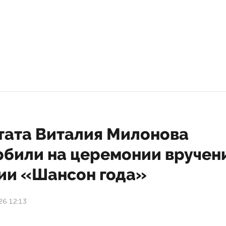
тата Виталия Милонова
рбили на церемонии вручен
ии «Шансон года»
26 12:13