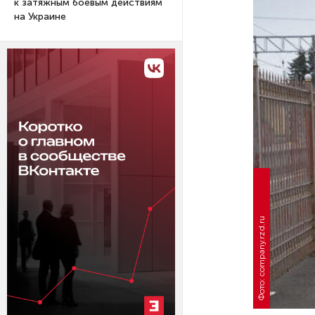
к затяжным боевым действиям
на Украине
Фото: company.rzd.ru