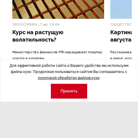
ЭКОНОМИКА
,7 авг 14:44
ОБЩЕСТВО
,7
Курс на растущую
Картина н
волатильность?
августа
ные
Министерство финансов РФ наращивает покупку
Рассказываем 
золота в резервы.
и мире, которы
августа — от т
Для эффективной работы сайта и Вашего удобства мы используем
строительства 
файлы куки. Продолжая пользоваться сайтом Вы соглашаетесь с
политикой обработки файлов куки
.
Принять
Экономика
Стиль жизни
Общество
Мероприятия
Экспертное мнение
Новости партнеров