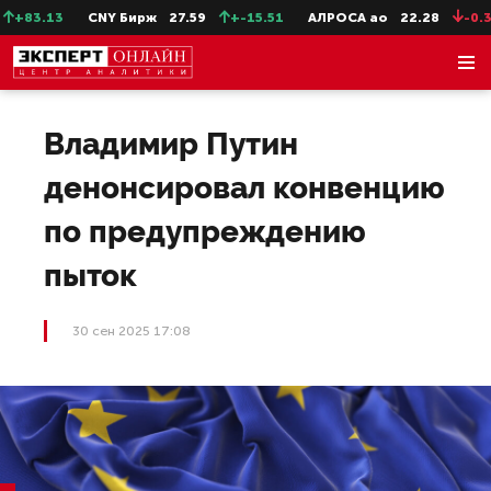
83.13
CNY Бирж
27.59
+-15.51
АЛРОСА ао
22.28
-0.31
Владимир Путин
денонсировал конвенцию
по предупреждению
пыток
30 сен 2025 17:08