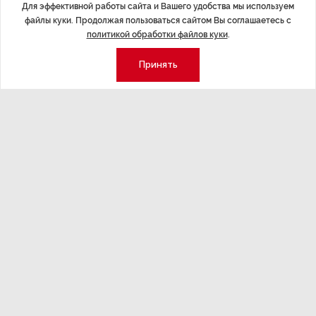
долгосрочную перспективу»
Для эффективной работы сайта и Вашего удобства мы используем
Трансформация
файлы куки. Продолжая пользоваться сайтом Вы соглашаетесь с
конкуренции с
Интервью с вице-губернатором Ленинградской
политикой обработки файлов куки
.
области Евгением Барановским.
Принять
Экономика
Стиль жизни
Общество
Мероприятия
Экспертное мнение
Новости партнеров
Аналитика
Недвижимость
Премия «Эксперт года»
Эксперт 2 столицы
Аналитический центр
Москва
Архив
СПб
Сотрудничество