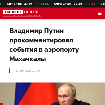
CNY Бирж
27.59
+-15.51
АЛРОСА ао
22.28
-0.31
СевСт
Владимир Путин
прокомментировал
события в аэропорту
Махачкалы
31 окт 2023 10:39