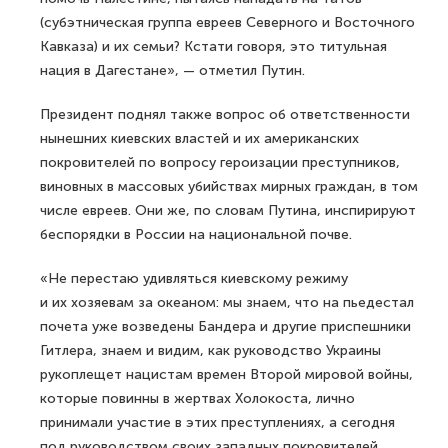
(субэтническая группа евреев Северного и Восточного
Кавказа) и их семьи? Кстати говоря, это титульная
нация в Дагестане», — отметил Путин.
Президент поднял также вопрос об ответственности
нынешних киевских властей и их американских
покровителей по вопросу героизации преступников,
виновных в массовых убийствах мирных граждан, в том
числе евреев. Они же, по словам Путина, инспирируют
беспорядки в России на национальной почве.
«Не перестаю удивляться киевскому режиму
и их хозяевам за океаном: мы знаем, что на пьедестал
почета уже возведены Бандера и другие приспешники
Гитлера, знаем и видим, как руководство Украины
рукоплещет нацистам времен Второй мировой войны,
которые повинны в жертвах Холокоста, лично
принимали участие в этих преступлениях, а сегодня
под руководством своих западных покровителей