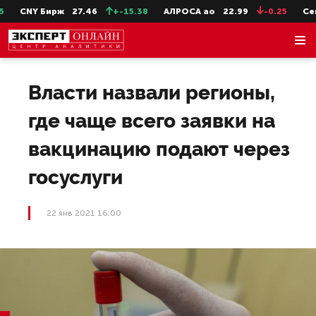
CNY Бирж
27.46
+-15.38
АЛРОСА ао
22.99
-0.25
СевС
Власти назвали регионы,
где чаще всего заявки на
вакцинацию подают через
госуслуги
22 янв 2021 16:00