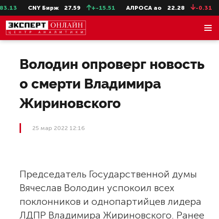
.13
CNY Бирж
27.59
+-15.51
АЛРОСА ао
22.28
-0.31
Володин опроверг новость
о смерти Владимира
Жириновского
25 мар 2022 12:16
Председатель Государственной думы
Вячеслав Володин успокоил всех
поклонников и однопартийцев лидера
ЛДПР Владимира Жириновского. Ранее