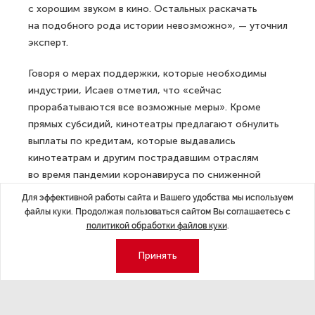
с хорошим звуком в кино. Остальных раскачать
на подобного рода истории невозможно», — уточнил
эксперт.
Говоря о мерах поддержки, которые необходимы
индустрии, Исаев отметил, что «сейчас
прорабатываются все возможные меры». Кроме
прямых субсидий, кинотеатры предлагают обнулить
выплаты по кредитам, которые выдавались
кинотеатрам и другим пострадавшим отраслям
во время пандемии коронавируса по сниженной
ставке для выплаты зарплат персоналу.
Для эффективной работы сайта и Вашего удобства мы используем
Предоставляемые по кредитам средства были
файлы куки. Продолжая пользоваться сайтом Вы соглашаетесь с
направлены на выплаты сотрудникам. Сейчас же, как
политикой обработки файлов куки
.
отметил эксперт, из-за новых ограничений,
Принять
у киносетей нет средств на их погашение. Также
среди мер — налоговая разгрузка от государства,
которая заключается в пересмотре определённых
видов налогов на их улучшение в процентном