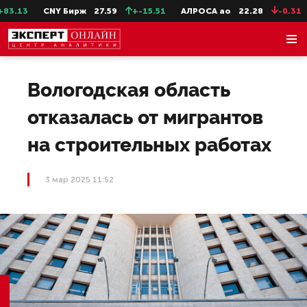
.13
CNY Бирж
27.59
+-15.51
АЛРОСА ао
22.28
-0.31
С
Вологодская область
отказалась от мигрантов
на строительных работах
3 мар 2025 11:52