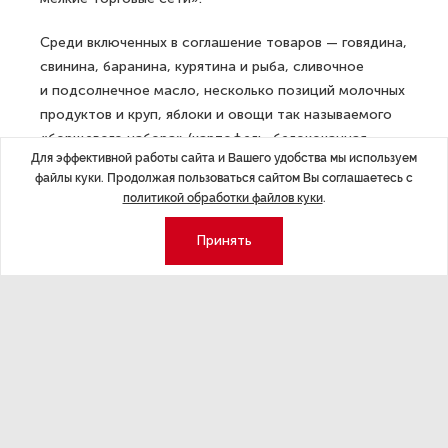
Среди включенных в соглашение товаров — говядина,
свинина, баранина, курятина и рыба, сливочное
и подсолнечное масло, несколько позиций молочных
продуктов и круп, яблоки и овощи так называемого
«борщевого набора» (картофель, белокочанная
Для эффективной работы сайта и Вашего удобства мы используем
капуста, лук и морковь).
файлы куки. Продолжая пользоваться сайтом Вы соглашаетесь с
политикой обработки файлов куки
.
ДАЛЕЕ
В России не торопятся с массовым
Принять
внедрением цифрового рубля
Последние материалы