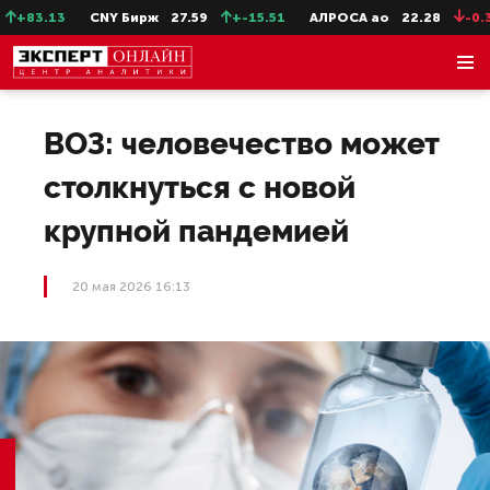
+83.13
CNY Бирж
27.59
+-15.51
АЛРОСА ао
22.28
-0.31
ВОЗ: человечество может
столкнуться с новой
крупной пандемией
20 мая 2026 16:13