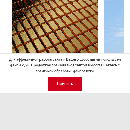
Для эффективной работы сайта и Вашего удобства мы используем
ЭКОНОМИКА
,Вчера 14:44
ОБЩЕСТВО
,В
файлы куки. Продолжая пользоваться сайтом Вы соглашаетесь с
Курс на растущую
Картина н
политикой обработки файлов куки
.
волатильность?
августа
Принять
ные
Министерство финансов РФ наращивает покупку
Рассказываем 
золота в резервы.
и мире, которы
августа — от т
строительства 