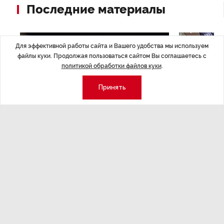
Последние материалы
Для эффективной работы сайта и Вашего удобства мы используем
файлы куки. Продолжая пользоваться сайтом Вы соглашаетесь с
политикой обработки файлов куки
.
Принять
ЭКСПЕРТНОЕ МНЕНИЕ
,17:23
НОВОСТИ ПА
Евгений Барановский: «Рынок
ТРЦ «Гал
видит в Ленинградской области
городско
долгосрочную перспективу»
Трансформация
конкуренции с
Интервью с вице-губернатором Ленинградской
области Евгением Барановским.