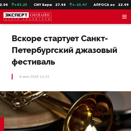
06
+83.25
CNY Бирж
27.46
+-15.47
АЛРОСА ао
22.99
Вскоре стартует Санкт-
Петербургский джазовый
фестиваль
8 июл 2026 14:23