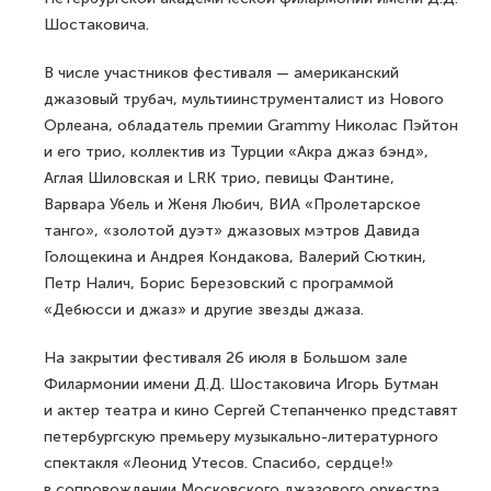
Шостаковича.
В числе участников фестиваля — американский
джазовый трубач, мультиинструменталист из Нового
Орлеана, обладатель премии Grammy Николас Пэйтон
и его трио, коллектив из Турции «Акра джаз бэнд»,
Аглая Шиловская и LRK трио, певицы Фантине,
Варвара Убель и Женя Любич, ВИА «Пролетарское
танго», «золотой дуэт» джазовых мэтров Давида
Голощекина и Андрея Кондакова, Валерий Сюткин,
Петр Налич, Борис Березовский с программой
«Дебюсси и джаз» и другие звезды джаза.
На закрытии фестиваля 26 июля в Большом зале
Филармонии имени Д.Д. Шостаковича Игорь Бутман
и актер театра и кино Сергей Степанченко представят
петербургскую премьеру музыкально-литературного
спектакля «Леонид Утесов. Спасибо, сердце!»
в сопровождении Московского джазового оркестра.