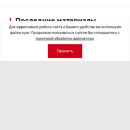
Последние материалы
Для эффективной работы сайта и Вашего удобства мы используем
файлы куки. Продолжая пользоваться сайтом Вы соглашаетесь с
политикой обработки файлов куки
.
Принять
ЭКСПЕРТНОЕ МНЕНИЕ
,Вчера 17:23
НОВОСТИ ПА
Евгений Барановский: «Рынок
ТРЦ «Гал
видит в Ленинградской области
городско
долгосрочную перспективу»
Трансформация
конкуренции с
Интервью с вице-губернатором Ленинградской