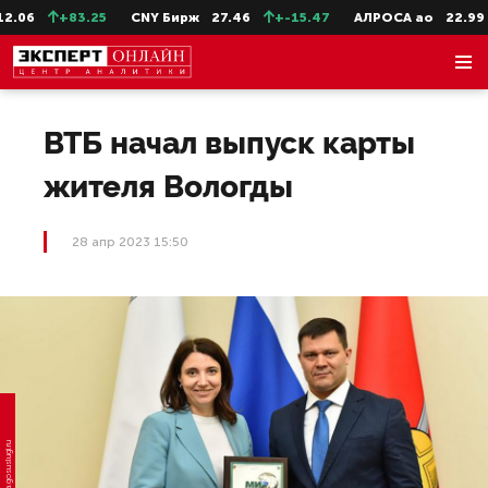
.06
+83.25
CNY Бирж
27.46
+-15.47
АЛРОСА ао
22.99
ВТБ начал выпуск карты
жителя Вологды
28 апр 2023 15:50