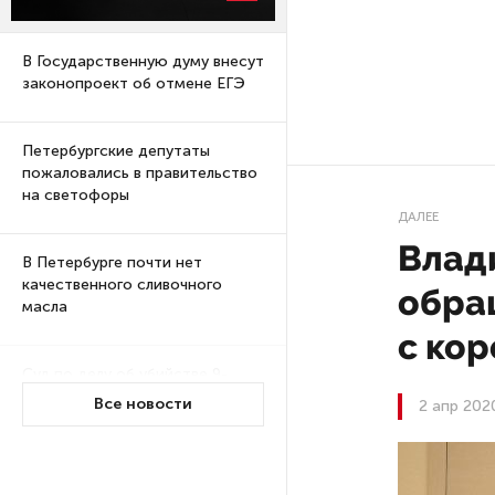
В Государственную думу внесут
законопроект об отмене ЕГЭ
Петербургские депутаты
пожаловались в правительство
на светофоры
ДАЛЕЕ
Влад
В Петербурге почти нет
качественного сливочного
обра
масла
с ко
Суд по делу об убийстве 9-
летнего мальчика
Все новости
2 апр 202
из Петербурга будет закрытым
Университеты и колледжи