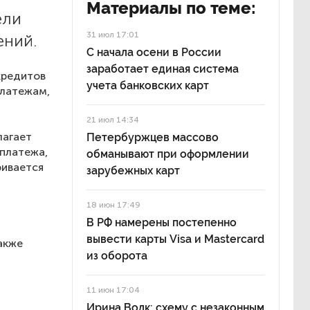
Материалы по теме:
ели
31 июл 17:01
ений.
С начала осени в России
заработает единая система
кредитов
учета банковских карт
платежам,
21 июл 14:34
лагает
Петербуржцев массово
платежа,
обманывают при оформлении
ривается
зарубежных карт
18 июн 17:49
В РФ намерены постепенно
вывести карты Visa и Mastercard
акже
из оборота
11 июн 17:04
Ирина Волк: схему с незаконным