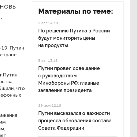
вновь
Материалы по теме:
,
5 авг 14:38
По решению Путина в России
будут мониторить цены
на продукты
-19. Путин
 стране
5 авг 13:15
Путин провел совещание
г Путин
с руководством
рства
Минобороны РФ: главные
бщили, что
заявления президента
лефонных
29 июл 12:19
Путин высказался о важности
ражения
процесса обновления состава
жим
Совета Федерации
ом,
лят