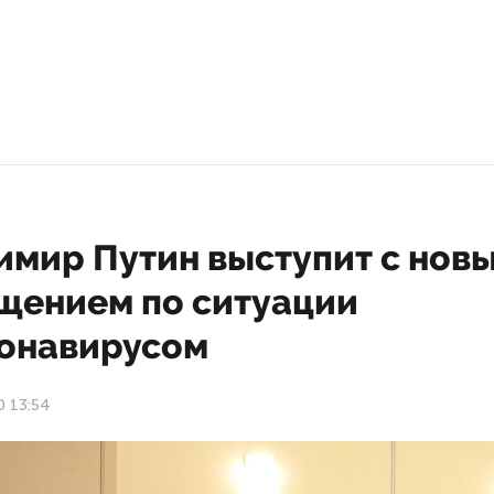
имир Путин выступит с нов
щением по ситуации
ронавирусом
0 13:54