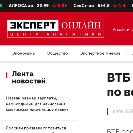
ЛРОСА ао
22.99
-0.25
СевСт-ао
654.8
-1.4
ГАЗПР
Аналитич
Экономика
Общество
Экспертное мнение
Недвижимость
Лента
ВТБ
новостей
по 
Назван размер зарплаты,
необходимый для начисления
максимума пенсионных баллов
2 апр 202
Россиян призвали готовиться
ВТБ со