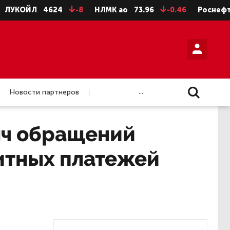
ОЙЛ
4624
-8
НЛМК ао
73.96
-0.46
Роснефть
35
...
Новости партнеров
яч обращений
итных платежей