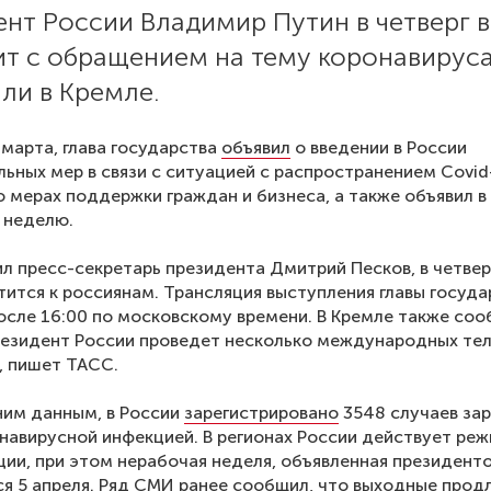
нт России Владимир Путин в четверг 
ит с обращением на тему коронавируса
ли в Кремле.
5 марта, глава государства
объявил
о введении в России
ьных мер в связи с ситуацией с распространением Covid
о мерах поддержки граждан и бизнеса, а также объявил в
 неделю.
л пресс-секретарь президента Дмитрий Песков, в четвер
тится к россиянам. Трансляция выступления главы госуда
осле 16:00 по московскому времени. В Кремле также соо
резидент России проведет несколько международных те
, пишет ТАСС.
ним данным, в России
зарегистрировано
3548 случаев за
навирусной инфекцией. В регионах России действует ре
ии, при этом нерабочая неделя, объявленная президент
я 5 апреля. Ряд СМИ ранее сообщил, что выходные прод