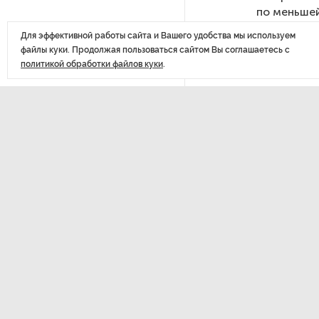
по меньшей
РГПУ им. А. И. Герцена начнет
Для эффективной работы сайта и Вашего удобства мы используем
новые образовательные
файлы куки. Продолжая пользоваться сайтом Вы соглашаетесь с
проекты с китайскими вузами
политикой обработки файлов куки
.
В Петербурге поймали
молодого администратора
колл-центра мошенников
ДАЛЕЕ
Петербургские метростроевцы
Числ
оценили идею строительства
лифта на станции
в Рос
«Театральная»
чело
Поступило предложение
по пятницам освобождать
от работы одиноких россиянок
старше 28 лет