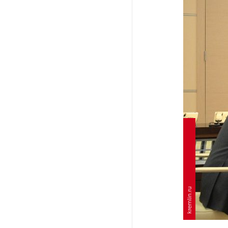
Ленобласти приняли более
20 000 абитуриентов
В Ленобласти нашли
неолитический могильник
с янтарными предметами
«Надежда» закончила
проходку участка на «зеленой»
ветке метро Петербурга
Стало известно о сети
по распространению в России
фейков
kremlin.ru
Аналитики рассказали о ценах
июля на новые легковушки
в России