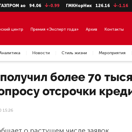
ОМ ао
94.06
-0.99
ГМКНорНик
126.16
-1.16
ЛУК
еский центр
Премия «Эксперт года»
Архив
Контакты
Аналитика
Новости
Стиль жизни
Мероприятия
 получил более 70 тыс
вопросу отсрочки кред
0 15:26
общает о растущем числе заявок