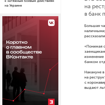
к затяжным боевым действиям
на рест
на Украине
в банк 
Большая ча
наличными,
рассказали
«Понимая с
заемщикам 
изменение 
банком отд
Накануне в
на реструк
с коронави
выдают льг