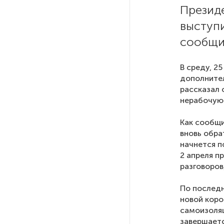
Президе
выступ
На выборах в Госдуму «Единая
Россия» будет первой
сообщи
в бюллетене
В среду, 2
В Петербурге на торги
дополнител
выставили «Вечера на хуторе
рассказал 
близ Диканьки»
нерабочую
Как сообщи
До конца года в Мурманской
вновь обра
области установят системы
начнется п
для борьбы с обледенением
2 апреля п
на энергосетях
разговоров
Экс-полицейского
По послед
подозревают в убийстве
новой коро
знакомого в Петербурге 2 года
самоизоляц
назад
завершаетс