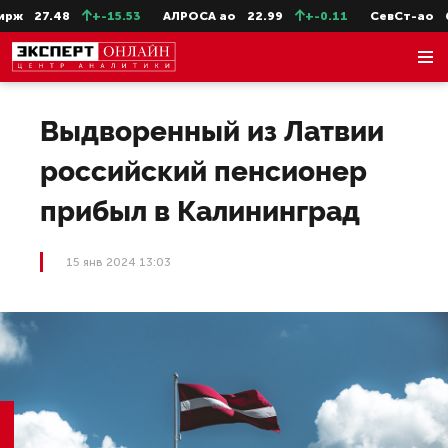
ж
27.48
+-15.53
АЛРОСА ао
22.99
+-0.11
СевСт-ао
663
Выдворенный из Латвии
российский пенсионер
прибыл в Калининград
15 янв 2024 13:03