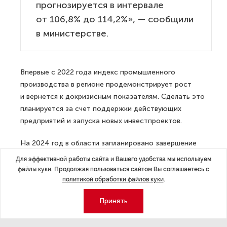
прогнозируется в интервале
от 106,8% до 114,2%», — сообщили
в министерстве.
Впервые с 2022 года индекс промышленного
производства в регионе продемонстрирует рост
и вернется к докризисным показателям. Сделать это
планируется за счет поддержки действующих
предприятий и запуска новых инвестпроектов.
На 2024 год в области запланировано завершение
нескольких крупных проектов частными инвесторами.
Для эффективной работы сайта и Вашего удобства мы используем
В частности, один из крупнейших в России
файлы куки. Продолжая пользоваться сайтом Вы соглашаетесь с
производителей замороженных полуфабрикатов
политикой обработки файлов куки
.
из рыбы, морепродуктов, курицы, сыра моцарелла,
Принять
спринг-роллов и панировочных сухарей, группа
компаний «Атлантис», в начале 2024 года планирует