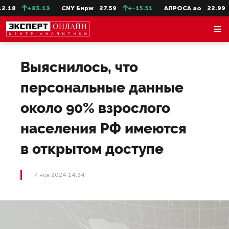
.18
+83.13
CNY Бирж
27.59
+-15.51
АЛРОСА ао
22.99
Выяснилось, что
персональные данные
около 90% взрослого
населения РФ имеются
в открытом доступе
7 ноя 2024 14:34