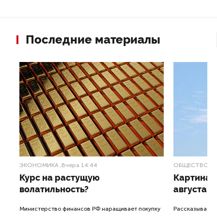
Последние материалы
ЭКОНОМИКА
,Вчера 14:44
ОБЩЕСТВО
,В
Курс на растущую
Картина н
волатильность?
августа
ные
Министерство финансов РФ наращивает покупку
Рассказываем 