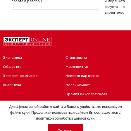
золота в резервы.
и мире, которы
августа — от т
строительства 
Экономика
Стиль жизни
Общество
Мероприятия
Экспертное мнение
Новости партнеров
Аналитика
Недвижимость
Премия «Эксперт года»
Эксперт 2 столицы
Аналитический центр
Для эффективной работы сайта и Вашего удобства мы используем
Москва
Архив
файлы куки. Продолжая пользоваться сайтом Вы соглашаетесь с
политикой обработки файлов куки
.
СПб
Сотрудничество
Эксперт регионы
Контакты
Принять