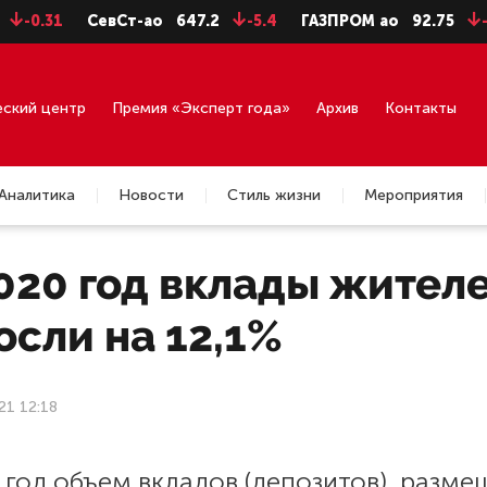
-0.31
СевСт-ао
647.2
-5.4
ГАЗПРОМ ао
92.75
-0.7
еский центр
Премия «Эксперт года»
Архив
Контакты
Аналитика
Новости
Стиль жизни
Мероприятия
2020 год вклады жител
сли на 12,1%
21 12:18
 год объем вкладов (депозитов), разм