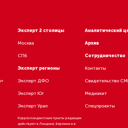
еализовал систему QR-кодов для безопасного ведения б
ционал личного кабинета на портале crpp.ru.
ии, работающие на территории Санкт-Петербурга, в соо
лением правительства города должны утвердить и собл
 безопасной деятельности. Это подтверждается получе
го QR-кода в личном кабинете предпринимателя на порт
, в Личном кабинете и на сайте crpp.ru предприниматели 
ведомление на получение QR-кода на возобновление/пр
ти (число выданных QR-кодов за май-декабрь 2020: 117 
ведомление на получение QR-кода Safe Travels SPb (для 
ть по ИНН, какие меры поддержки (региональные и феде
няются на организацию;
аявку на включение в перечень системообразующих орган