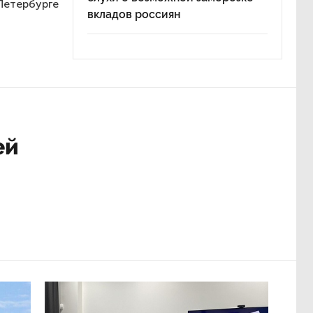
-Петербурге
вкладов россиян
ей
рбурга
Материалы по теме:
и