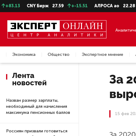
83.13
CNY Бирж
27.59
+-15.51
АЛРОСА ао
22.28
Аналитич
Экономика
Общество
Экспертное мнение
Недвижимость
Лента
За 
новостей
выро
Назван размер зарплаты,
необходимый для начисления
максимума пенсионных баллов
15 фев 20
Россиян призвали готовиться
За 2020