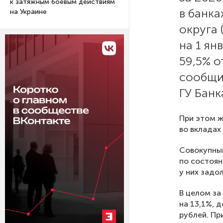
к затяжным боевым действиям
в банк
на Украине
округа 
на 1 ян
59,5% о
сообщи
ГУ Банк
При этом ж
во вкладах
Совокупный
по состоян
у них задо
В целом за
на 13,1%, д
рублей. Пр