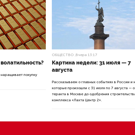
ате вице-губернатора города Евгения Е
ел в шорт-лист лучших web-сайтов для бизнеса в РФ и з
то в номинации «Городской портал для предпринимател
конкурса Рунета — «Золотой сайт», обойдя проекты «Мо
ртал производителей РФ». Первое место получил «Порт
в» правительства Москвы.
рса высоко оценило новый функционал портала CRPP.ru,
для объединения полезных сервисов и информации по п
реднего бизнеса в Санкт-Петербурге.
тал предпринимателей Санкт-Петербурга в период панд
цифровым каналом коммуникации города, собравшим на
конодательную и информационную базу, касающуюся ра
условиях распространения коронавирусной инфекции.
вития и поддержки предпринимательства, подведомстве
о промышленной политике, инновациям и торговле, перв