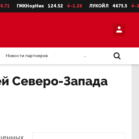
1
ГМКНорНик
124.52
-1.26
ЛУКОЙЛ
4675.5
-28.5
...
Новости партнеров
ей Северо-Запада
ещенных