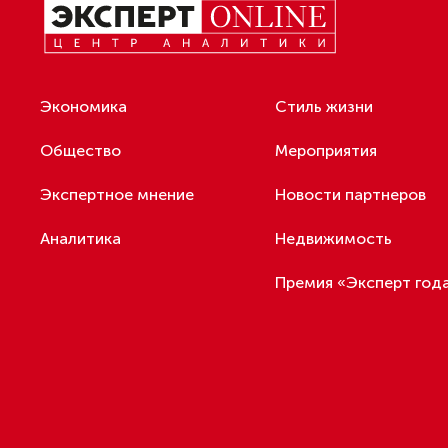
в России р
через функ
На выборах в Госдуму «Единая
Россия» будет первой
Все компан
в бюллетене
с постанов
стандарты
специально
В Петербурге на торги
выставили «Вечера на хуторе
Кроме того
близ Диканьки»
• Подать у
До конца года в Мурманской
деятельнос
области установят системы
для борьбы с обледенением
• Подать у
на энергосетях
туризма);
• Определи
Экс-полицейского
распростра
подозревают в убийстве
знакомого в Петербурге 2 года
• Подать з
назад