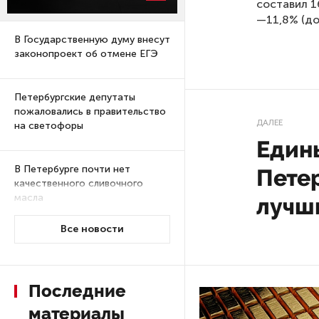
составил 16
—11,8% (до
В Государственную думу внесут
законопроект об отмене ЕГЭ
Петербургские депутаты
пожаловались в правительство
ДАЛЕЕ
на светофоры
Един
В Петербурге почти нет
Пете
качественного сливочного
масла
лучш
Суд по делу об убийстве 9-
15 фев 20
летнего мальчика
из Петербурга будет закрытым
Все новости
Единый
признан
Университеты и колледжи