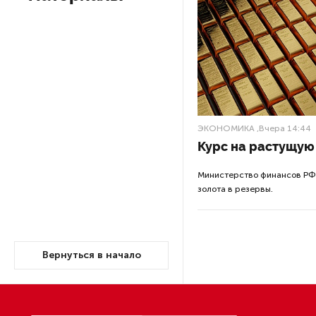
Ленобласти приняли более
в аппар
20 000 абитуриентов
В Ленобласти нашли
Портал вош
неолитический могильник
второе мес
с янтарными предметами
ключевого 
НАО» и «По
поставщико
«Надежда» закончила
проходку участка на «зеленой»
Жюри конку
ветке метро Петербурга
созданный 
малого и с
Стало известно о сети
Единый пор
по распространению в России
фейков
основным 
полную за
бизнеса в 
Аналитики рассказали о ценах
июля на новые легковушки
Центр раз
в России
комитету п