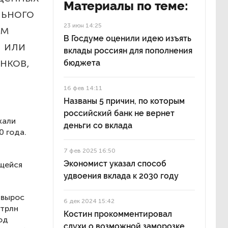
Материалы по теме:
льного
23 июн 14:25
ым
В Госдуме оценили идею изъять
й или
вклады россиян для пополнения
нков,
бюджета
16 фев 14:11
Названы 5 причин, по которым
российский банк не вернет
жали
деньги со вклада
0 года.
7 фев 2025 16:50
Экономист указал способ
ющейся
удвоения вклада к 2030 году
 вырос
6 дек 2024 15:42
 трлн
Костин прокомментировал
од
слухи о возможной заморозке