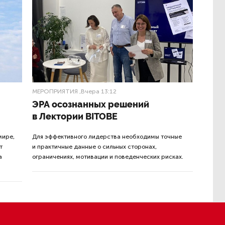
Вчера 15:05
лина.
Петербургские депутаты
пожаловались в правительство
на светофоры
анял
ей»
й бизнес —
Вчера 14:31
ал
В Петербурге почти нет
качественного сливочного
масла
оддержке
Вчера 13:26
Суд по делу об убийстве 9-
емии стал
летнего мальчика
иболее
из Петербурга будет закрытым
боты
Вчера 10:22
«Надежда» закончила проходку
нный
участка на «зеленой» ветке
ым