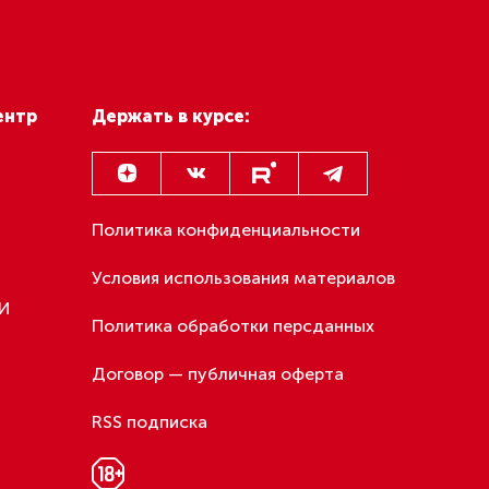
метро Петербурга
изнеса
тветствии
юдать
нием
але.
могут:
одолжение
000+).
сферы
ральные)
изаций;