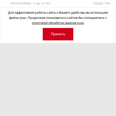
ЭКОНОМИКА
,7 авг 14:44
ОБЩЕСТВО
,7
Курс на растущую
Картина н
Для эффективной работы сайта и Вашего удобства мы используем
волатильность?
августа
файлы куки. Продолжая пользоваться сайтом Вы соглашаетесь с
политикой обработки файлов куки
.
ные
Министерство финансов РФ наращивает покупку
Рассказываем 
золота в резервы.
и мире, которы
Принять
августа — от т
строительства 
Экономика
Стиль жизни
Общество
Мероприятия
Экспертное мнение
Новости партнеров
Аналитика
Недвижимость
Премия «Эксперт года»