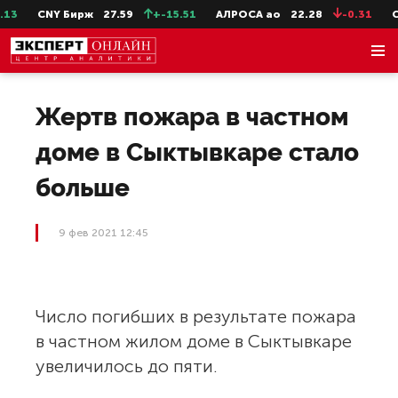
13
CNY Бирж
27.59
+-15.51
АЛРОСА ао
22.28
-0.31
Се
Жертв пожара в частном
доме в Сыктывкаре стало
больше
9 фев 2021 12:45
Число погибших в результате пожара
в частном жилом доме в Сыктывкаре
увеличилось до пяти.