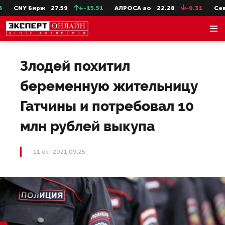
CNY Бирж
27.59
+-15.51
АЛРОСА ао
22.28
-0.31
СевСт
Злодей похитил
беременную жительницу
Гатчины и потребовал 10
млн рублей выкупа
11 окт 2021 09:25