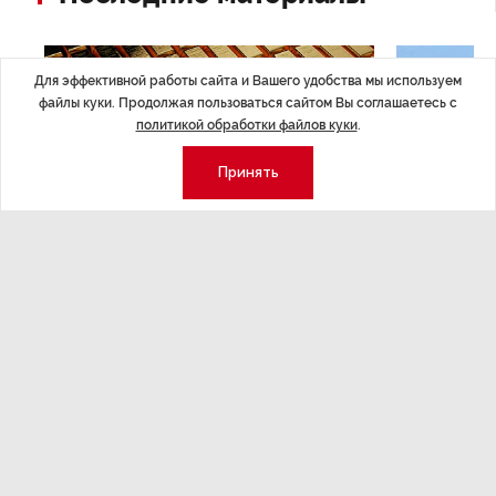
Для эффективной работы сайта и Вашего удобства мы используем
файлы куки. Продолжая пользоваться сайтом Вы соглашаетесь с
политикой обработки файлов куки
.
Принять
ЭКОНОМИКА
,Вчера 14:44
ОБЩЕСТВО
,В
Курс на растущую
Картина н
волатильность?
августа
ные
Министерство финансов РФ наращивает покупку
Рассказываем 
золота в резервы.
и мире, которы
августа — от т
строительства 