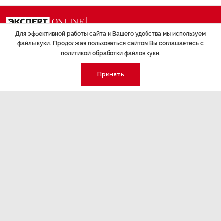
ДАЛЕЕ
Для эффективной работы сайта и Вашего удобства мы используем
файлы куки. Продолжая пользоваться сайтом Вы соглашаетесь с
Полуденная сводка:
политикой обработки файлов куки
.
кризис на Украине, 28
Принять
декабря — 21 января
Экономика
Стиль жизни
Общество
Мероприятия
Экспертное мнение
Новости партнеров
Аналитика
Недвижимость