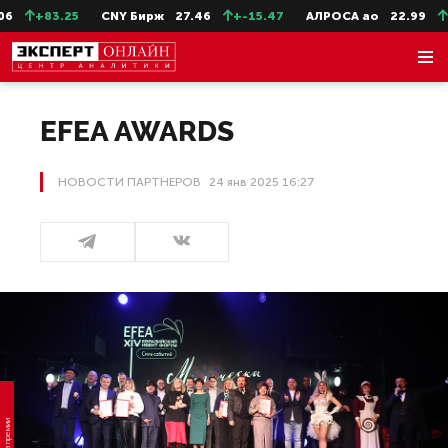
83.25
CNY Бирж
27.46
+-15.47
АЛРОСА ао
22.99
+-0.11
EFEA AWARDS
НОВОСТИ ПАРТНЕРОВ
24 янв 2025 16:27