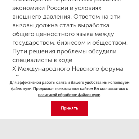
экономики России в условиях
внешнего давления. Ответом на эти
вызовы должна стать выработка
общего ценностного языка между
государством, бизнесом и обществом.
Пути решения проблемы обсудили
специалисты в ходе
X Международного Невского форума
«Государственное управление:
Для эффективной работы сайта и Вашего удобства мы используем
единство в многообразии как
файлы куки. Продолжая пользоваться сайтом Вы соглашаетесь с
ключевой фактор стабильности
политикой обработки файлов куки
.
и эффективного развития России»,
Принять
организатором которого выступила
Президентская академия в Санкт-
Петербурге.