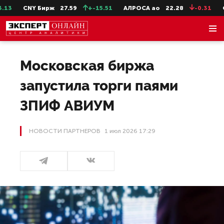
NY Бирж
27.59
+-15.51
АЛРОСА ао
22.28
-0.31
СевСт-а
Московская биржа
запустила торги паями
ЗПИФ АВИУМ
НОВОСТИ ПАРТНЕРОВ
1 июл 2026 17:29