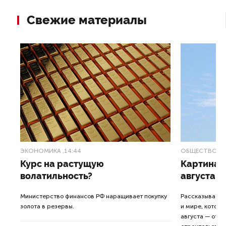
Свежие материалы
ЭКОНОМИКА
,14:44
ОБЩЕСТВО
,1
Курс на растущую
Картина н
волатильность?
августа
ные
Министерство финансов РФ наращивает покупку
Рассказываем 
золота в резервы.
и мире, которы
августа — от т