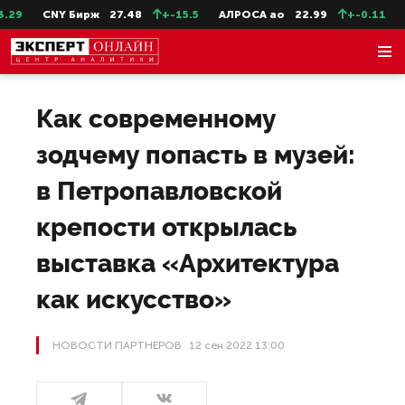
NY Бирж
27.48
+-15.5
АЛРОСА ао
22.99
+-0.11
СевСт-а
Как современному
зодчему попасть в музей:
в Петропавловской
крепости открылась
выставка «Архитектура
как искусство»
НОВОСТИ ПАРТНЕРОВ
12 сен 2022 13:00