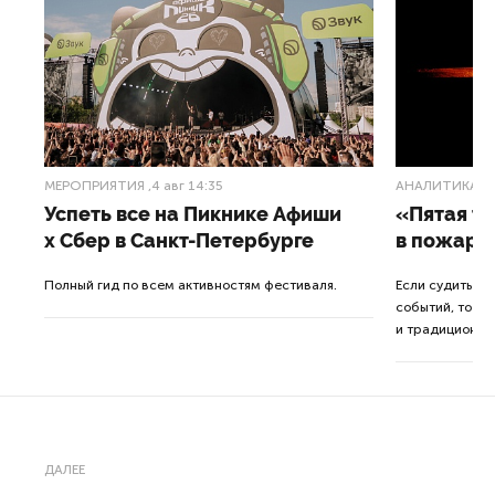
МЕРОПРИЯТИЯ
,4 авг 14:35
АНАЛИТИКА
,3
Успеть все на Пикнике Афиши
«Пятая т
x Сбер в Санкт-Петербурге
в пожарн
от
Полный гид по всем активностям фестиваля.
Если судить п
событий, то де
ор.
и традиционна
ДАЛЕЕ