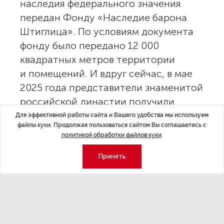
наследия федерального значения
передан Фонду «Наследие барона
Штиглица». По условиям документа
фонду было передано 12 000
квадратных метров территории
и помещений. И вдруг сейчас, в мае
2025 года представители знаменитой
российской династии получили
уведомление о том, что федеральное
Для эффективной работы сайта и Вашего удобства мы используем
файлы куки. Продолжая пользоваться сайтом Вы соглашаетесь с
Агентство по управлению
политикой обработки файлов куки
.
и использованию памятников истории
и культуры (АУИПИК) расторгает ранее
Принять
заключенный договор
в одностороннем порядке. Судьба
отреставрированных объектов, как
и перспективы самой фабрики,