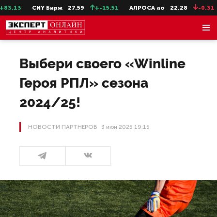
3
CNY Бирж
27.59
+-15.51
АЛРОСА ао
22.28
-0.31
Се
Выбери своего «Winline
Героя РПЛ» сезона
2024/25!
НОВОСТИ ПАРТНЕРОВ
3 июн 2025 19:15