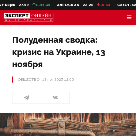
ж
27.59
+-15.35
АЛРОСА ао
22.28
-0.31
СевСт-ао
647.
Полуденная сводка:
кризис на Украине, 13
ноября
ОБЩЕСТВО
13 ноя 2023 12:00