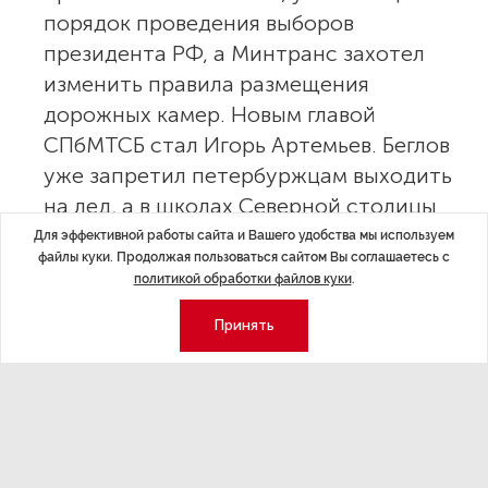
порядок проведения выборов
президента РФ, а Минтранс захотел
изменить правила размещения
дорожных камер. Новым главой
СПбМТСБ стал Игорь Артемьев. Беглов
уже запретил петербуржцам выходить
на лед, а в школах Северной столицы
пообещали готовить операторов
Для эффективной работы сайта и Вашего удобства мы используем
файлы куки. Продолжая пользоваться сайтом Вы соглашаетесь с
беспилотников.
политикой обработки файлов куки
.
«Прямую линию» Путина объединят
Принять
с пресс-конференцией
«Прямая линия» с президентом Владимиром Путиным
и его большая пресс-конференция пройдут до конца
года в совмещенном формате, сообщил Дмитрий