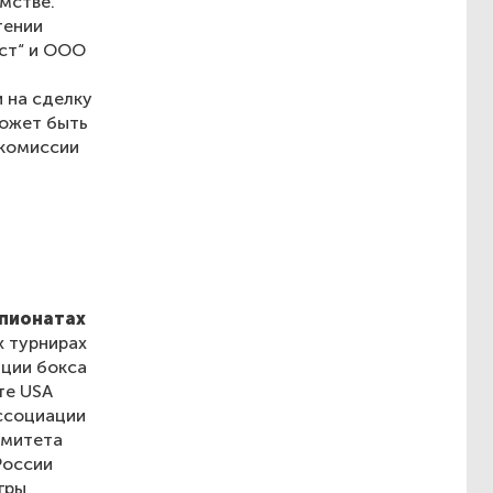
мстве.
тении
ест“ и ООО
 на сделку
может быть
 комиссии
мпионатах
х турнирах
ации бокса
те USA
ассоциации
омитета
России
гры