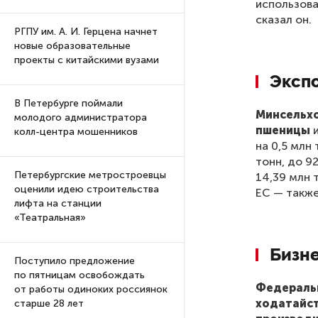
использова
сказал он.
РГПУ им. А. И. Герцена начнет
новые образовательные
проекты с китайскими вузами
Эксп
В Петербурге поймали
Минсельхо
молодого администратора
пшеницы
и
колл-центра мошенников
на 0,5 млн
тонн, до 9
Петербургские метростроевцы
14,39 млн 
оценили идею строительства
ЕС — также
лифта на станции
«Театральная»
Бизн
Поступило предложение
по пятницам освобождать
Федеральн
от работы одиноких россиянок
ходатайс
старше 28 лет