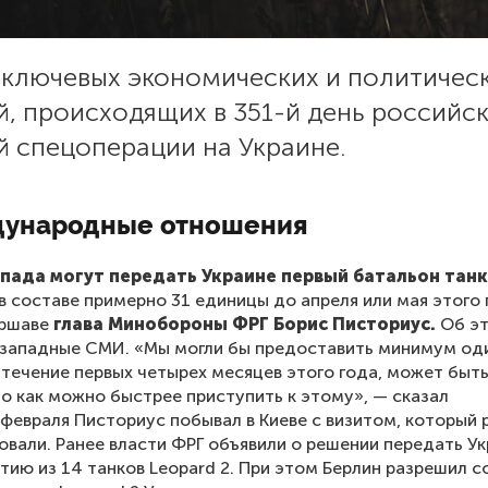
 ключевых экономических и политичес
, происходящих в 351-й день российс
й спецоперации на Украине.
ународные отношения
пада могут передать Украине первый батальон тан
в составе примерно 31 единицы до апреля или мая этого 
аршаве
глава Минобороны ФРГ Борис Писториус.
Об э
западные СМИ. «Мы могли бы предоставить минимум од
 течение первых четырех месяцев этого года, может быть,
о как можно быстрее приступить к этому», — сказал
 февраля Писториус побывал в Киеве с визитом, который 
овали. Ранее власти ФРГ объявили о решении передать У
тию из 14 танков Leopard 2. При этом Берлин разрешил 