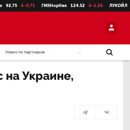
5
-0.71
ГМКНорНик
124.52
-1.26
ЛУКОЙЛ
4675.5
...
Новости партнеров
 на Украине,