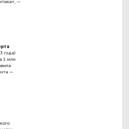
итика», —
орта
3 года)
а 1 млн
авила
ента —
кого