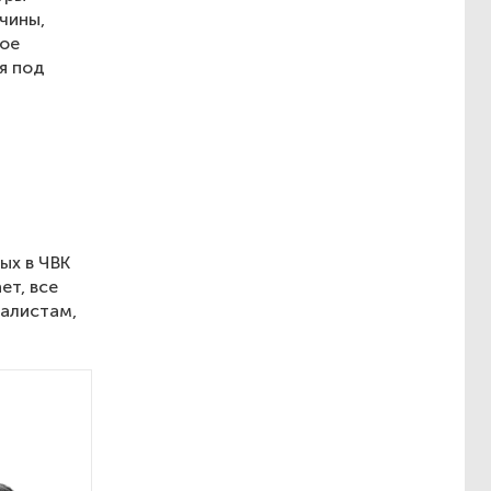
ичины,
ное
я под
ых в ЧВК
ет, все
налистам,