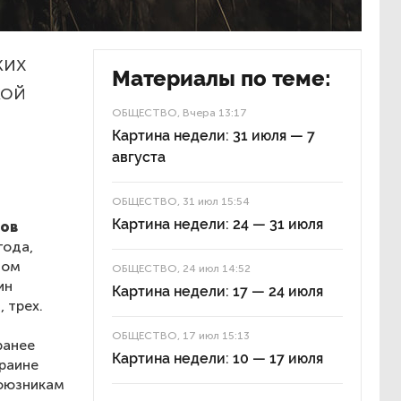
ких
Материалы по теме:
кой
ОБЩЕСТВО
, Вчера 13:17
Картина недели: 31 июля — 7
августа
ОБЩЕСТВО
, 31 июл 15:54
Картина недели: 24 — 31 июля
ков
года,
том
ОБЩЕСТВО
, 24 июл 14:52
ин
Картина недели: 17 — 24 июля
 трех.
ОБЩЕСТВО
, 17 июл 15:13
ранее
Картина недели: 10 — 17 июля
краине
союзникам