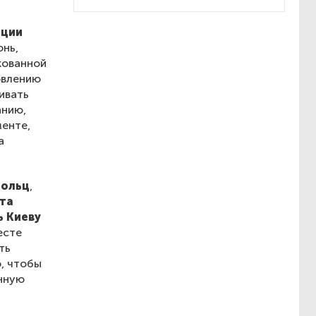
нции
нь,
кованной
овлению
ивать
анию,
енте,
а
Шольц
,
та
ь Киеву
есте
ть
, чтобы
нную