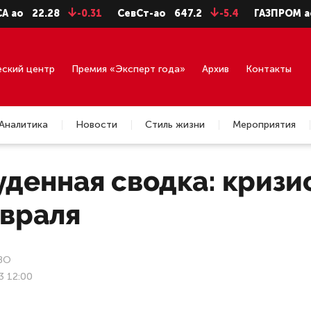
2.28
-0.31
СевСт-ао
647.2
-5.4
ГАЗПРОМ ао
92.7
еский центр
Премия «Эксперт года»
Архив
Контакты
Аналитика
Новости
Стиль жизни
Мероприятия
денная сводка: кризис
евраля
ВО
3 12:00