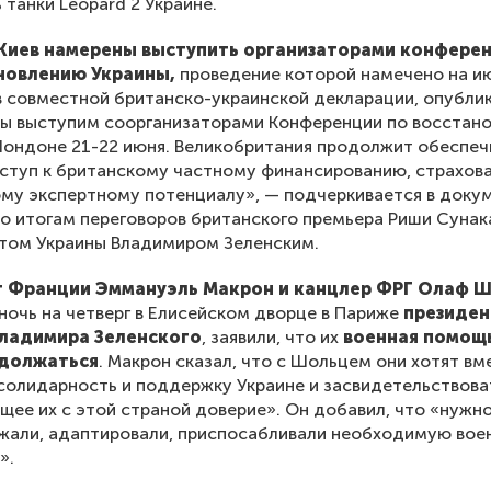
 танки Leopard 2 Украине.
Киев намерены выступить организаторами конфере
новлению Украины,
проведение которой намечено на ию
в совместной британско-украинской декларации, опубли
Мы выступим соорганизаторами Конференции по восстан
Лондоне 21-22 июня. Великобритания продолжит обеспеч
ступ к британскому частному финансированию, страхов
му экспертному потенциалу», — подчеркивается в докум
о итогам переговоров британского премьера Риши Сунак
нтом Украины Владимиром Зеленским.
т Франции Эммануэль Макрон и канцлер ФРГ Олаф 
 ночь на четверг в Елисейском дворце в Париже
президен
ладимира Зеленского
, заявили, что их
военная помощ
одолжаться
. Макрон сказал, что с Шольцем они хотят вм
солидарность и поддержку Украине и засвидетельствова
ее их с этой страной доверие». Он добавил, что «нужно
жали, адаптировали, приспосабливали необходимую вое
».