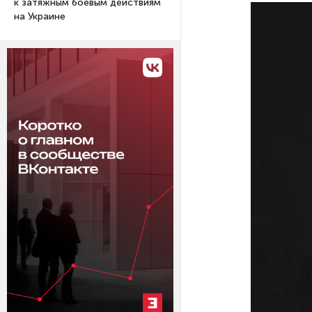
к затяжным боевым действиям
на Украине