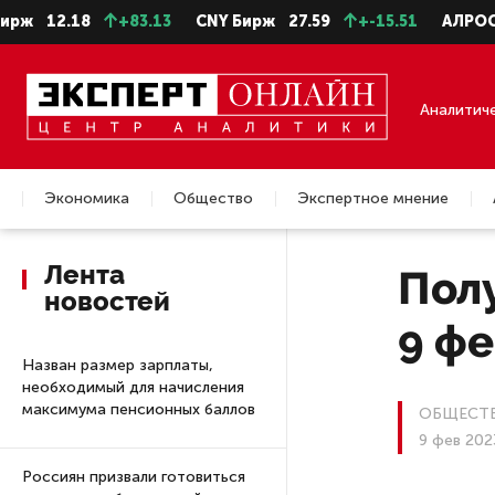
2.18
+83.13
CNY Бирж
27.59
+-15.51
АЛРОСА ао
2
Аналитич
Экономика
Общество
Экспертное мнение
Недвижимость
Лента
Полу
новостей
9 ф
Назван размер зарплаты,
необходимый для начисления
максимума пенсионных баллов
ОБЩЕСТ
9 фев 202
Россиян призвали готовиться