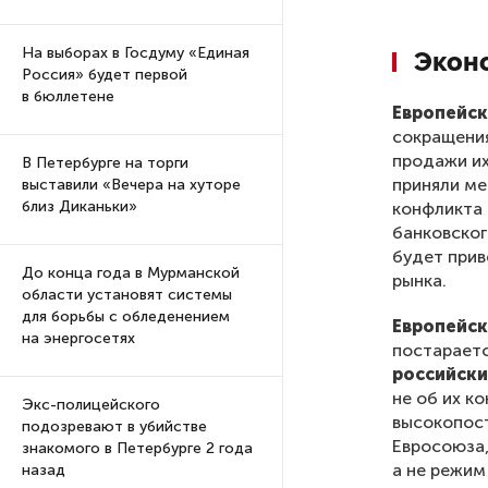
На выборах в Госдуму «Единая
Экон
Россия» будет первой
в бюллетене
Европейск
сокращения
продажи их
В Петербурге на торги
приняли ме
выставили «Вечера на хуторе
близ Диканьки»
конфликта 
банковског
будет прив
До конца года в Мурманской
рынка.
области установят системы
для борьбы с обледенением
Европейск
на энергосетях
постараетс
российски
не об их к
Экс-полицейского
высокопост
подозревают в убийстве
Евросоюза,
знакомого в Петербурге 2 года
а не режим
назад