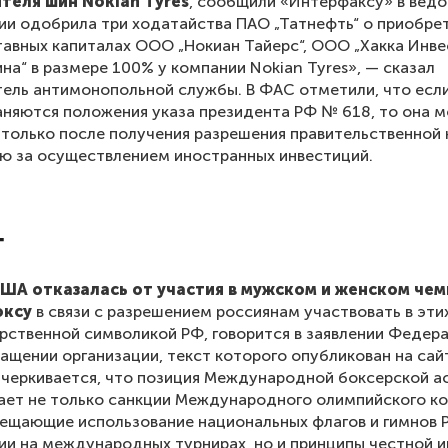
теля шин Nokian Tyres
, сообщили «Интерфаксу» в ведо
и одобрила три ходатайства ПАО „Татнефть“ о приобре
тавных капиталах ООО „Нокиан Тайерс“, ООО „Хакка Инв
на“ в размере 100% у компании Nokian Tyres», — сказал
ель антимонопольной службы. В ФАС отметили, что если
няются положения указа президента РФ № 618, то она 
только после получения разрешения правительственной
ю за осуществлением иностранных инвестиций.
т
ША отказалась от участия в мужском и женском че
оксу
в связи с разрешением россиянам участвовать в эти
рственной символикой РФ, говорится в заявлении Федер
ащении организации, текст которого опубликован на сай
дчеркивается, что позиция Международной боксерской 
шает не только санкции Международного олимпийского к
рещающие использование национальных флагов и гимнов 
ии на международных турнирах, но и принципы честной и