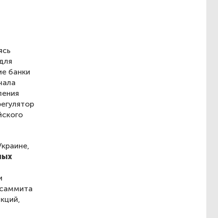
ясь
для
ие банки
чала
ления
регулятор
йского
Украине,
ных
и
 саммита
кций,