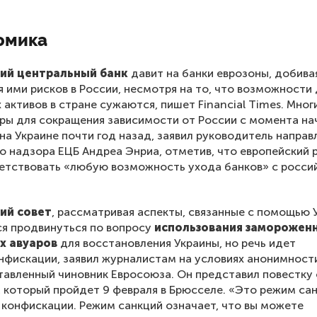
омика
ий центральный банк
давит на банки еврозоны, добива
 ими рисков в России, несмотря на то, что возможности 
 активов в стране сужаются, пишет Financial Times. Мног
ры для сокращения зависимости от России с момента на
на Украине почти год назад, заявил руководитель направ
о надзора ЕЦБ Андреа Энриа, отметив, что европейский 
етствовать «любую возможность ухода банков» с росси
ий совет
, рассматривая аспекты, связанные с помощью 
я продвинуться по вопросу
использования заморожен
х авуаров
для восстановления Украины, но речь идет
онфискации, заявил журналистам на условиях анонимност
авленный чиновник Евросоюза. Он представил повестку
 который пройдет 9 февраля в Брюсселе. «Это режим сан
 конфискации. Режим санкций означает, что вы можете