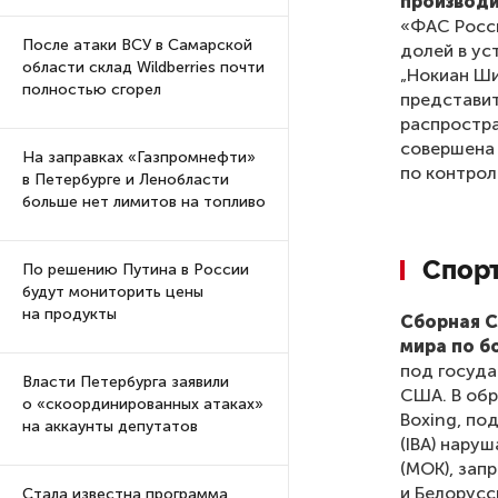
производи
«ФАС Росси
После атаки ВСУ в Самарской
долей в ус
области склад Wildberries почти
„Нокиан Ши
полностью сгорел
представит
распростра
совершена 
На заправках «Газпромнефти»
по контрол
в Петербурге и Ленобласти
больше нет лимитов на топливо
Спор
По решению Путина в России
будут мониторить цены
на продукты
Сборная С
мира по б
под госуда
Власти Петербурга заявили
США. В обр
о «скоординированных атаках»
Boxing, по
на аккаунты депутатов
(IBA) нару
(МОК), зап
и Белорусс
Стала известна программа