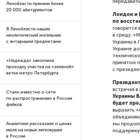
передавать
Ленобласти приняли более
20 000 абитуриентов
Лондон и 
по восста
говорится 
В Ленобласти нашли
в среду. «
неолитический могильник
Украины в 
с янтарными предметами
Украине до
техническо
«Надежда» закончила
принятом п
проходку участка на «зеленой»
с президе
ветке метро Петербурга
Президен
встречая в
Стало известно о сети
Украины В
по распространению в России
будет пр
фейков
выразить «
объединяющ
мы продол
Аналитики рассказали о ценах
июля на новые легковушки
поддержку
в России