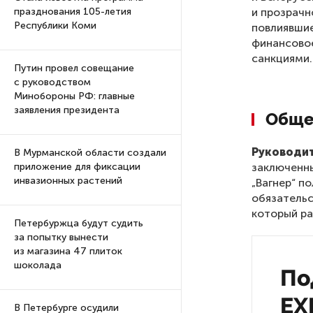
и прозрачн
празднования 105-летия
Республики Коми
повлиявшие
финансовое
санкциями.
Путин провел совещание
с руководством
Минобороны РФ: главные
заявления президента
Обще
Руководит
В Мурманской области создали
заключенны
приложение для фиксации
инвазионных растений
„Вагнер“ п
обязательс
который ра
Петербуржца будут судить
за попытку вынести
из магазина 47 плиток
шоколада
По
EX
В Петербурге осудили