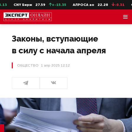
CNY Бирж
27.59
+-15.35
АЛРОСА ао
22.28
-0.31
СевСт
Законы, вступающие
в силу с начала апреля
ОБЩЕСТВО
1 апр 2025 12:12