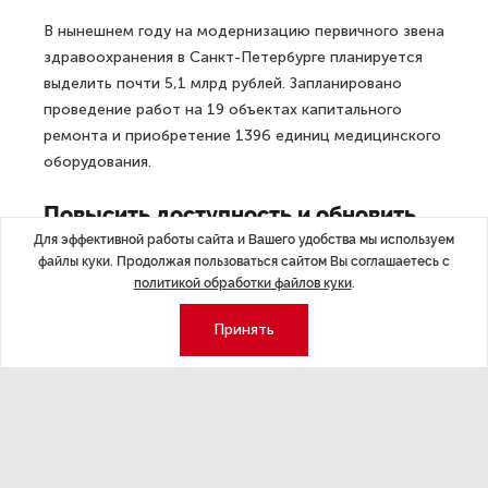
В нынешнем году на модернизацию первичного звена
здравоохранения в Санкт-Петербурге планируется
выделить почти 5,1 млрд рублей. Запланировано
проведение работ на 19 объектах капитального
ремонта и приобретение 1396 единиц медицинского
оборудования.
Повысить доступность и обновить
Для эффективной работы сайта и Вашего удобства мы используем
технику
файлы куки. Продолжая пользоваться сайтом Вы соглашаетесь с
политикой обработки файлов куки
.
Как рассказали редакции «Эксперт Северо-Запад»
в городском Комитете по здравоохранению, главные
Принять
направления проекта «Модернизация первичного
звена здравоохранения» включают в себя несколько
аспектов. Один из основных — доступность
первичной медико-санитарной помощи, обеспечение
равноправного доступа к медицинским услугам
независимо от места проживания. Ведомство ведет