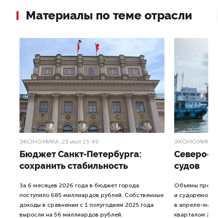
Материалы по теме отрасли
ЭКОНОМИКА
,23 июл 15:49
ЭКОНОМИКА
,
в
Бюджет Санкт-Петербурга:
Северо-З
сохранить стабильность
судов
За 6 месяцев 2026 года в бюджет города
Объемы произв
поступило 685 миллиардов рублей. Собственные
и судоремонтн
них
доходы в сравнении с 1 полугодием 2025 года
в апреле-мае 
выросли на 56 миллиардов рублей.
кварталом 202