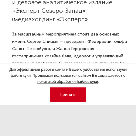
и деловое аналитическое издание
«Эксперт Северо-Запад»
(медиахолдинг «Эксперт».
За масштабным мероприятием стоят два основных
имени:
Сергей Спицын
— президент Федерации гольфа
Санкт-Петербурга, и Жанна Герцовская —
гостеприимная хозяйка бала, идеолог и управляющий
партнер ZvezdАgency. О становлении культуры гольфа,
Для эффективной работы сайта и Вашего удобства мы используем
индустрии событийного менеджмента и истоках
файлы куки. Продолжая пользоваться сайтом Вы соглашаетесь с
формирования личности — в беседе с Жанной
политикой обработки файлов куки
.
Герцовской.
Принять