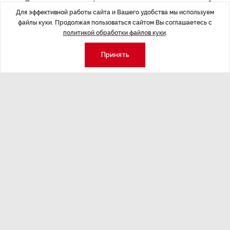
«Понимая сложную финансовую ситуацию, в которой
Для эффективной работы сайта и Вашего удобства мы используем
из-за пандемии COVID-19 оказался малый и средний
файлы куки. Продолжая пользоваться сайтом Вы соглашаетесь с
бизнес, мы решили дополнительно поддержать
политикой обработки файлов куки
.
компании СМБ и снизить базовые процентные ставки
по кредитам. Увеличение доступности кредитов
Принять
на развитие российского бизнеса — наша
стратегическая задача. Ставка от 8% годовых является
одной из самых низких на рынке и позволит
предпринимателям, сэкономив на кредитных
платежах, реализовать свои планы», − отметил
заместитель президента − председателя правления
банка ВТБ Денис Бортников.
ВТБ фиксирует стабильную кредитную активность
предпринимателей. В 2020 году банк нарастил
кредитный портфель среднего и малого бизнеса
на 10% до 1,4 трлн рублей. Значительный объем
кредитного портфеля формируют предприятия
пищевой промышленности, сельскохозяйственной