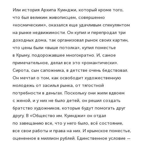
Или история Архипа Куинджи, который кроме того,
что был великим живописцем, совершенно
«космическим», оказался еще удачливым спекулянтом
на рынке недвижимости. Он купил и перепродал три
доходных дома, так организовал рынок своих картин,
что цены были «выше потолка», купил поместье
в Крыму, подорожавшее многократно. И, самое
примечательное, делал все это «романтически».
Сирота, сын сапожника, в детстве очень бедствовал.
Он мечтал о том, как освободит художественную
молодежь от засилья рынка, от тягостной
потребности в деньгах. Поскольку они жили вдвоем
с женой, и у них не было детей, он решил создать
братство художников, которые будут помогать друг
другу. В «Общество им. Куинджи» он отдал
по завещанию все, что у него было, всё состояние,
все свои работы и права на них. И крымское поместье,
оцененное в миллион рублей. Единственное условие —