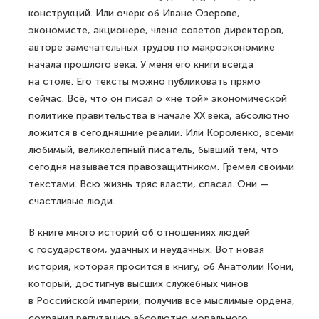
конструкций. Или очерк об Иване Озерове,
экономисте, акционере, члене советов директоров,
авторе замечательных трудов по макроэкономике
начала прошлого века. У меня его книги всегда
на столе. Его тексты можно публиковать прямо
сейчас. Всё, что он писал о «не той» экономической
политике правительства в начале XX века, абсолютно
ложится в сегодняшние реалии. Или Короленко, всеми
любимый, великолепный писатель, бывший тем, что
сегодня называется правозащитником. Гремел своими
текстами. Всю жизнь тряс власти, спасал. Они —
счастливые люди.
В книге много историй об отношениях людей
с государством, удачных и неудачных. Вот новая
история, которая просится в книгу, об Анатолии Кони,
который, достигнув высших служебных чинов
в Российской империи, получив все мыслимые ордена,
сохранил репутацию абсолютно морального,