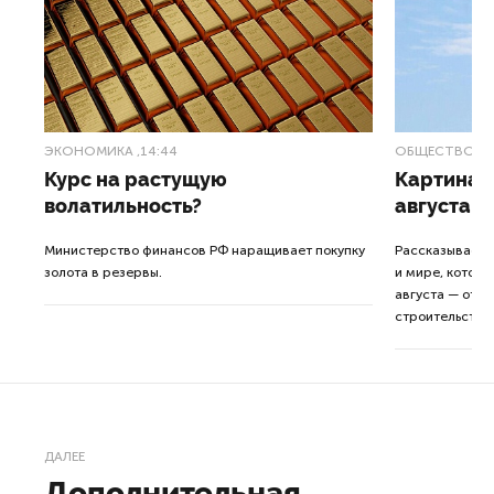
ЭКОНОМИКА
,14:44
ОБЩЕСТВО
,1
Курс на растущую
Картина н
волатильность?
августа
ные
Министерство финансов РФ наращивает покупку
Рассказываем 
золота в резервы.
и мире, которы
августа — от т
строительства 
ДАЛЕЕ
Дополнительная