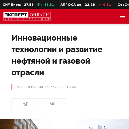
ирж
27.59
+-15.51
АЛРОСА ао
22.28
-0.31
СевСт-ао
64
Инновационные
технологии и развитие
нефтяной и газовой
отрасли
МЕРОПРИЯТИЯ
29 сен 2025 16:45