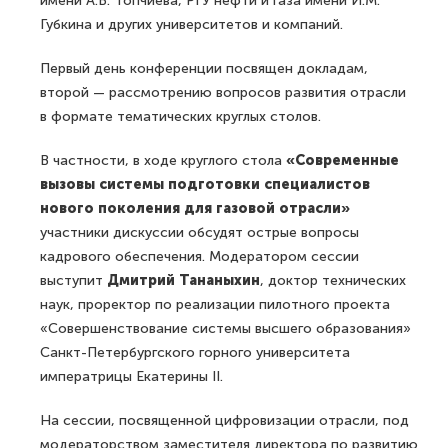
имени А.В. Топчиева, РГУ нефти и газа имени И.М.
Губкина и других университетов и компаний.
Первый день конференции посвящен докладам,
второй — рассмотрению вопросов развития отрасли
в формате тематических круглых столов.
В частности, в ходе круглого стола
«Современные
вызовы системы подготовки специалистов
нового поколения для газовой отрасли»
участники дискуссии обсудят острые вопросы
кадрового обеспечения. Модератором сессии
выступит
Дмитрий Тананыхин
, доктор технических
наук, проректор по реализации пилотного проекта
«Совершенствование системы высшего образования»
Санкт-Петербургского горного университета
императрицы Екатерины II.
На сессии, посвященной цифровизации отрасли, под
модераторством заместителя директора по развитию