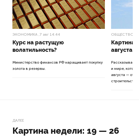
ЭКОНОМИКА
,7 авг 14:44
ОБЩЕСТВО
,7
Курс на растущую
Картина н
волатильность?
августа
ные
Министерство финансов РФ наращивает покупку
Рассказываем 
золота в резервы.
и мире, которы
августа — от т
строительства 
ДАЛЕЕ
Картина недели: 19 — 26