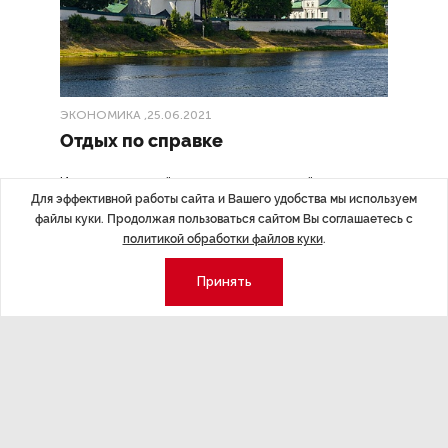
ЭКОНОМИКА
,25.06.2021
Отдых по справке
Из-за ухудшающейся эпидемиологической ситуации с
Для эффективной работы сайта и Вашего удобства мы используем
27 июня на въезд в Псковскую область туристам ввели
файлы куки. Продолжая пользоваться сайтом Вы соглашаетесь с
антикоронавирусные ограничения.
политикой обработки файлов куки
.
Принять
Экономика
Стиль жизни
Общество
Мероприятия
Экспертное мнение
Новости партнеров