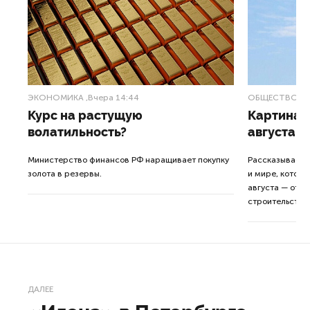
ЭКОНОМИКА
,Вчера 14:44
ОБЩЕСТВО
,В
Курс на растущую
Картина н
волатильность?
августа
ные
Министерство финансов РФ наращивает покупку
Рассказываем 
золота в резервы.
и мире, которы
августа — от т
строительства 
ДАЛЕЕ