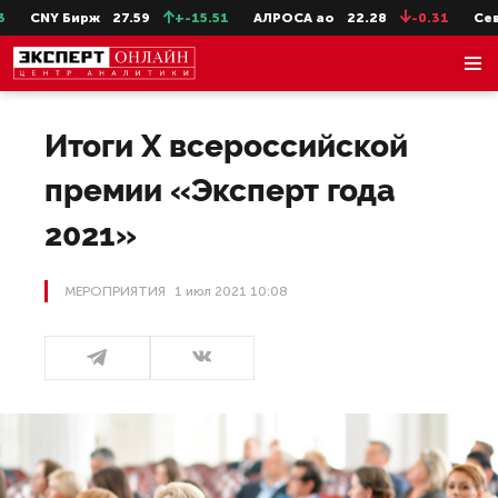
Y Бирж
27.59
+-15.51
АЛРОСА ао
22.28
-0.31
СевСт-ао
Итоги Х всероссийской
премии «Эксперт года
2021»
МЕРОПРИЯТИЯ
1 июл 2021 10:08