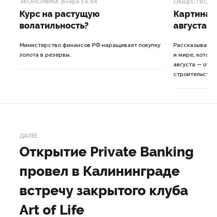
ЭКОНОМИКА
,Вчера 14:44
ОБЩЕСТВО
,В
Курс на растущую
Картина н
волатильность?
августа
ные
Министерство финансов РФ наращивает покупку
Рассказываем 
золота в резервы.
и мире, которы
августа — от т
строительства 
ДАЛЕЕ
Открытие Private Banking
провел в Калининграде
встречу закрытого клуба
Art of Life