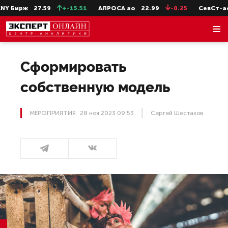
27.59
+-15.51
АЛРОСА ао
22.99
-0.25
СевСт-ао
654.8
Сформировать
собственную модель
МЕРОПРИЯТИЯ
28 ноя 2023 09:53
Сергей Шестаков